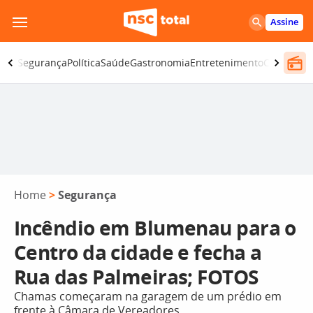
Pular
Assine
para
o
iano
Segurança
Política
Saúde
Gastronomia
Entretenimento
CBN
Atlânt
conteúdo
Home
>
Segurança
Incêndio em Blumenau para o
Centro da cidade e fecha a
Rua das Palmeiras; FOTOS
Chamas começaram na garagem de um prédio em
frente à Câmara de Vereadores