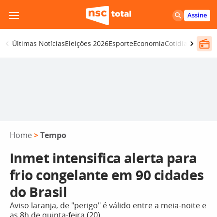
Pular
Assine
para
o
Últimas Notícias
Eleições 2026
Esporte
Economia
Cotidiano
Segur
conteúdo
Home
>
Tempo
Inmet intensifica alerta para
frio congelante em 90 cidades
do Brasil
Aviso laranja, de "perigo" é válido entre a meia-noite e
as 8h de quinta-feira (20)