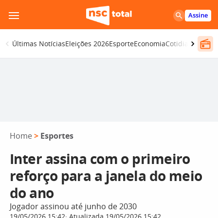
Pular
Assine
para
o
Últimas Notícias
Eleições 2026
Esporte
Economia
Cotidiano
Segur
conteúdo
Home
>
Esportes
Inter assina com o primeiro
reforço para a janela do meio
do ano
Jogador assinou até junho de 2030
19/05/2026 15:42
Atualizada 19/05/2026 15:42