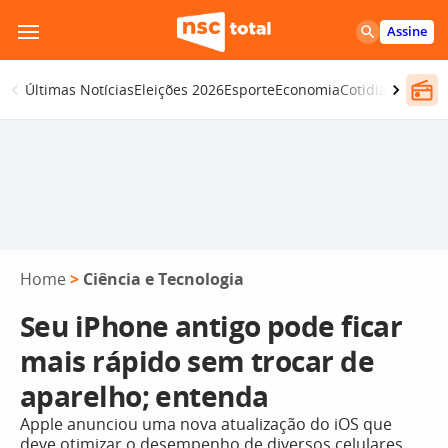
Pular
Assine
para
o
Últimas Notícias
Eleições 2026
Esporte
Economia
Cotidiano
Segur
conteúdo
Home
>
Ciência e Tecnologia
Seu iPhone antigo pode ficar
mais rápido sem trocar de
aparelho; entenda
Apple anunciou uma nova atualização do iOS que
deve otimizar o desempenho de diversos celulares