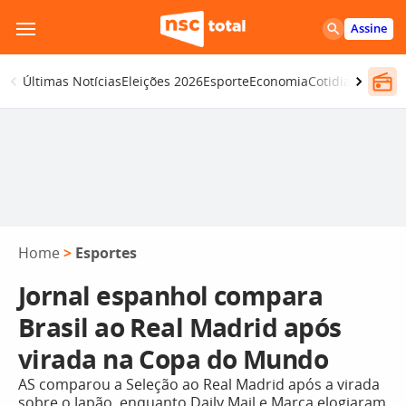
Pular
Assine
para
o
Últimas Notícias
Eleições 2026
Esporte
Economia
Cotidiano
Segur
conteúdo
Home
>
Esportes
Jornal espanhol compara
Brasil ao Real Madrid após
virada na Copa do Mundo
AS comparou a Seleção ao Real Madrid após a virada
sobre o Japão, enquanto Daily Mail e Marca elogiaram