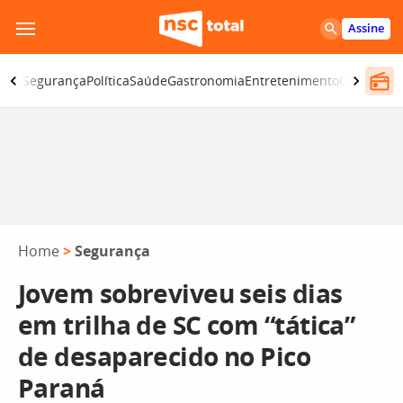
Pular
Assine
para
o
iano
Segurança
Política
Saúde
Gastronomia
Entretenimento
CBN
Atlânt
conteúdo
Home
>
Segurança
Jovem sobreviveu seis dias
em trilha de SC com “tática”
de desaparecido no Pico
Paraná