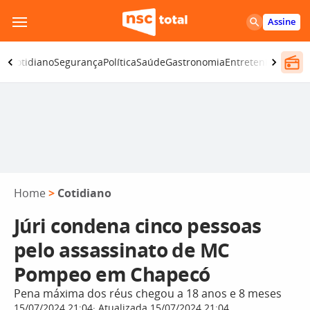
Pular
Assine
para
o
ia
Cotidiano
Segurança
Política
Saúde
Gastronomia
Entretenimento
C
conteúdo
Home
>
Cotidiano
Júri condena cinco pessoas
pelo assassinato de MC
Pompeo em Chapecó
Pena máxima dos réus chegou a 18 anos e 8 meses
15/07/2024 21:04
Atualizada 15/07/2024 21:04