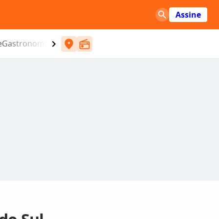
Assine
e
Gastronomia
Entretenimento
CBN
Atlântida SC