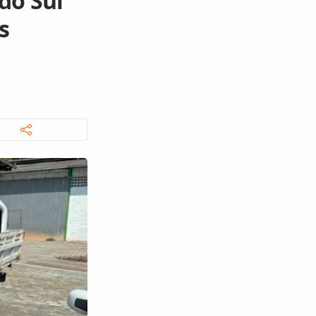
do Sul
s