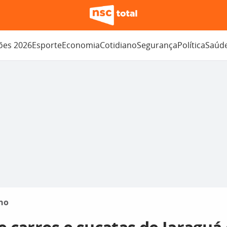
ções 2026
Esporte
Economia
Cotidiano
Segurança
Política
Saúd
no