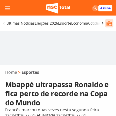
Pular
Assine
para
o
Últimas Notícias
Eleições 2026
Esporte
Economia
Cotidiano
Segur
conteúdo
Home
>
Esportes
Mbappé ultrapassa Ronaldo e
fica perto de recorde na Copa
do Mundo
Francês marcou duas vezes nesta segunda-feira
22/06/2026 22:04
Atualizada 22/06/2026 22:04