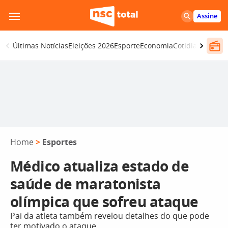
Pular
Assine
para
o
Últimas Notícias
Eleições 2026
Esporte
Economia
Cotidiano
Segur
conteúdo
Home
>
Esportes
Médico atualiza estado de
saúde de maratonista
olímpica que sofreu ataque
Pai da atleta também revelou detalhes do que pode
ter motivado o ataque