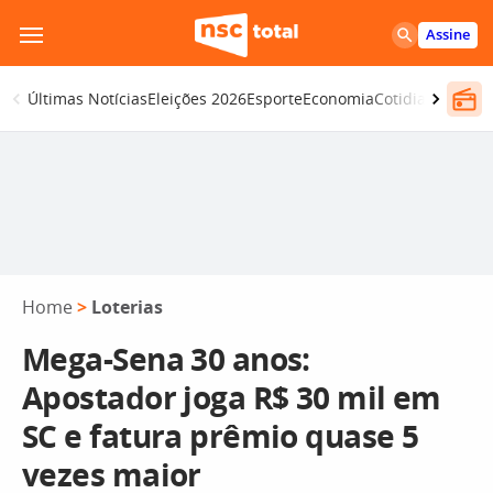
Pular
Assine
para
o
Últimas Notícias
Eleições 2026
Esporte
Economia
Cotidiano
Segur
conteúdo
Home
>
Loterias
Mega-Sena 30 anos:
Apostador joga R$ 30 mil em
SC e fatura prêmio quase 5
vezes maior