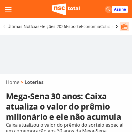
Pular
Assine
para
o
Últimas Notícias
Eleições 2026
Esporte
Economia
Cotidiano
Segur
conteúdo
Home
>
Loterias
Mega-Sena 30 anos: Caixa
atualiza o valor do prêmio
milionário e ele não acumula
Caixa atualizou o valor do prêmio do sorteio especial
em comemoração aos 30 anos da Mega-Sena