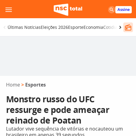
Pular
Assine
para
o
Últimas Notícias
Eleições 2026
Esporte
Economia
Cotidiano
Segur
conteúdo
Home
>
Esportes
Monstro russo do UFC
ressurge e pode ameaçar
reinado de Poatan
Lutador vive sequência de vitórias e nocauteou um
brasileiro em apenas 39 segundos