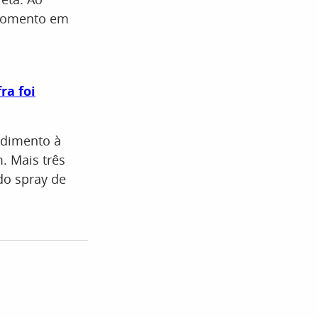
, momento em
ra foi
ndimento à
. Mais três
do spray de