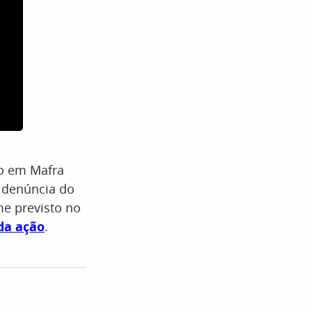
ão em Mafra
A denúncia do
me previsto no
da ação
.