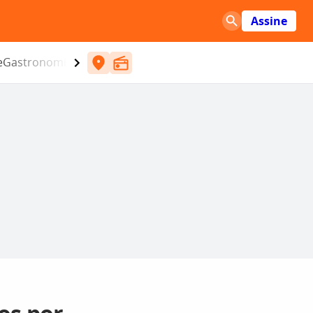
Assine
e
Gastronomia
Entretenimento
CBN
Atlântida SC