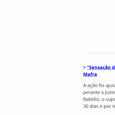
>
“Sensação d
Mafra
A ação foi aju
perante a Just
Rabello, o sup
30 dias e por 