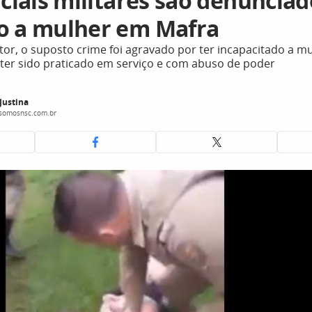
iciais militares são denuncia
o a mulher em Mafra
r, o suposto crime foi agravado por ter incapacitado a m
 ter sido praticado em serviço e com abuso de poder
 Justina
@somosnsc.com.br