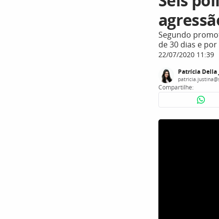
Seis pol
agressã
Segundo promoto
de 30 dias e por
22/07/2020 11:39
Patrícia Della
patricia.justina
Compartilhe: