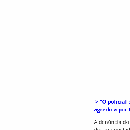
> “O policia
agredida por
A denúncia do 
dos denunciad