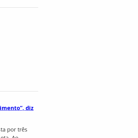
imento”, diz
ta por três
eta. Ao