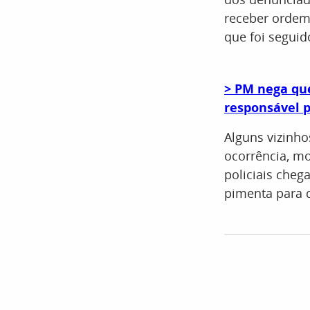
receber ordem 
que foi seguido
> PM nega que
responsável 
Alguns vizinh
ocorrência, m
policiais cheg
pimenta para 