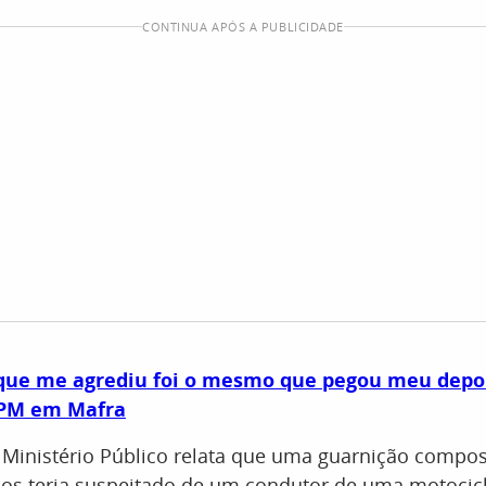
CONTINUA APÓS A PUBLICIDADE
l que me agrediu foi o mesmo que pegou meu depo
 PM em Mafra
Ministério Público relata que uma guarnição compos
os teria suspeitado de um condutor de uma motocicl