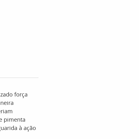
izado força
neira
eriam
de pimenta
guarida à ação