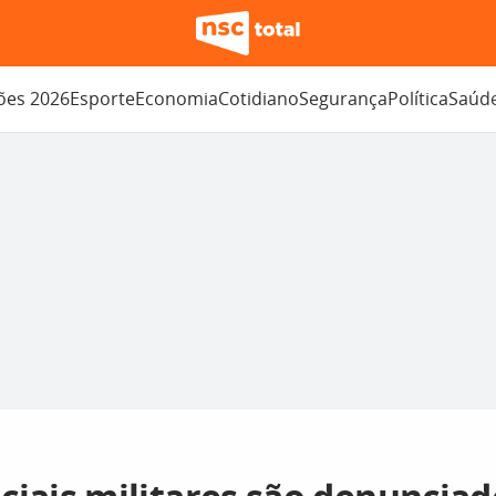
ções 2026
Esporte
Economia
Cotidiano
Segurança
Política
Saúd