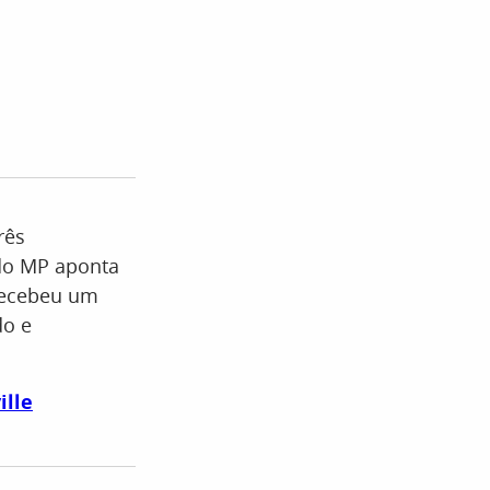
rês
 do MP aponta
 recebeu um
do e
ille