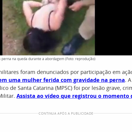
a perna na queda durante a abordagem (Foto: reprodução)
 militares foram denunciados por participação em aç
 em uma mulher ferida com gravidade na perna
. 
lico de Santa Catarina (MPSC) foi por lesão grave, cri
ilitar.
Assista ao vídeo que registrou o momento 
CONTINUA APÓS A PUBLICIDADE