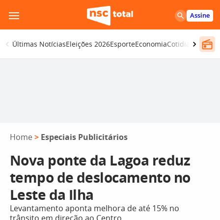
Pular
Assine
para
o
Últimas Notícias
Eleições 2026
Esporte
Economia
Cotidiano
Segur
conteúdo
Home
>
Especiais Publicitários
Nova ponte da Lagoa reduz
tempo de deslocamento no
Leste da Ilha
Levantamento aponta melhora de até 15% no
trânsito em direção ao Centro