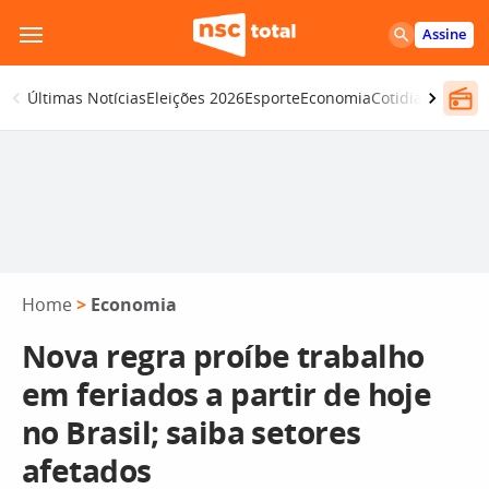
Pular
Assine
para
o
Últimas Notícias
Eleições 2026
Esporte
Economia
Cotidiano
Segur
conteúdo
Home
>
Economia
Nova regra proíbe trabalho
em feriados a partir de hoje
no Brasil; saiba setores
afetados