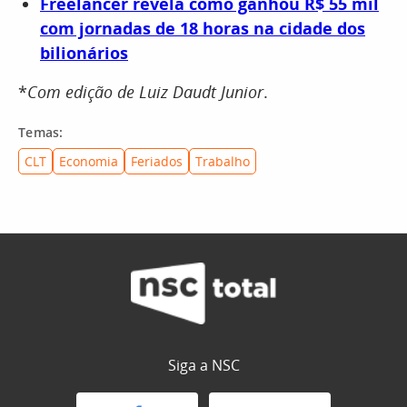
Freelancer revela como ganhou R$ 55 mil
com jornadas de 18 horas na cidade dos
bilionários
*
Com edição de Luiz Daudt Junior
.
Temas:
CLT
Economia
Feriados
Trabalho
Siga a NSC