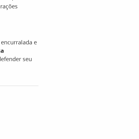
arações
encurralada e
sa
defender seu