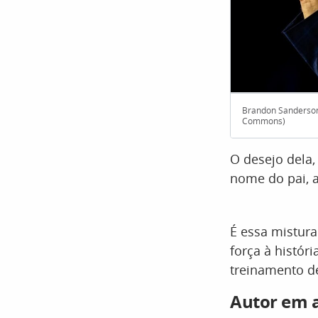
Brandon Sanderson
Commons)
O desejo dela
nome do pai, 
É essa mistura
força à histór
treinamento d
Autor em a