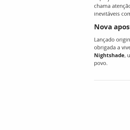
chama atenção
inevitáveis co
Nova apos
Lançado origi
obrigada a viv
Nightshade
, 
povo.