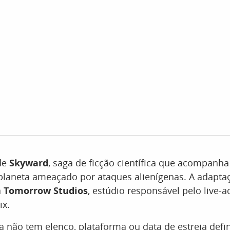
 de
Skyward
, saga de ficção científica que acompan
planeta ameaçado por ataques alienígenas. A adapta
a
Tomorrow Studios
, estúdio responsável pelo live-a
ix.
a não tem elenco, plataforma ou data de estreia defi