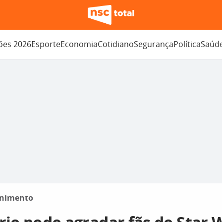
ções 2026
Esporte
Economia
Cotidiano
Segurança
Política
Saúd
enimento