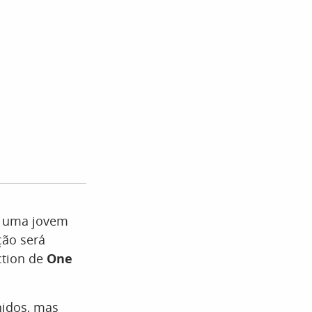
ha uma jovem
ção será
ction de
One
nidos, mas