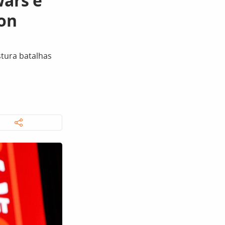
Wars e
on
tura batalhas