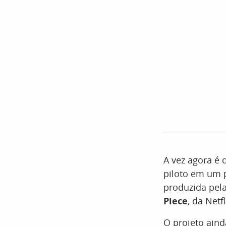
A vez agora é
piloto em um 
produzida pel
Piece
, da Netfl
O projeto aind