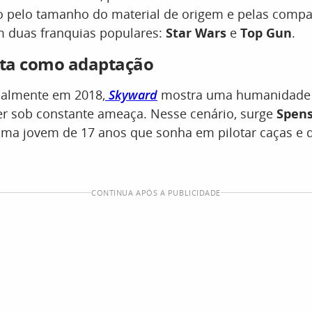
 pelo tamanho do material de origem e pelas comp
m duas franquias populares:
Star Wars
e
Top Gun
.
ta como adaptação
nalmente em 2018,
Skyward
mostra uma humanidade 
er sob constante ameaça. Nesse cenário, surge
Spen
uma jovem de 17 anos que sonha em pilotar caças e 
CONTINUA APÓS A PUBLICIDADE