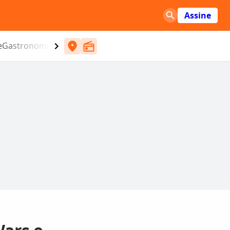
Assine
e
Gastronomia
Entretenimento
CBN
Atlântida SC