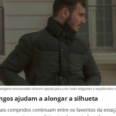
lagens estruturadas viraram aposta para criar looks elegantes e equilibrados nos
ngos ajudam a alongar a silhueta
is compridos continuam entre os favoritos da estaç