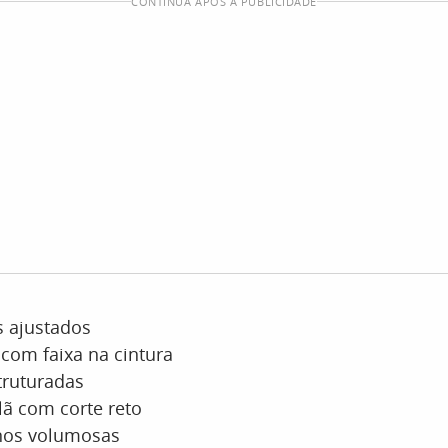
CONTINUA APÓS A PUBLICIDADE
s ajustados
com faixa na cintura
truturadas
lã com corte reto
nos volumosas