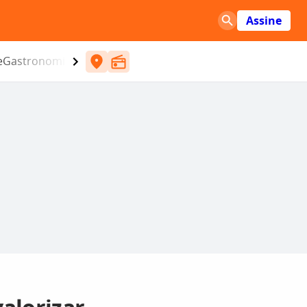
Assine
e
Gastronomia
Entretenimento
CBN
Atlântida SC