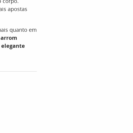
o corpo.
ais apostas
uais quanto em
 marrom
 elegante