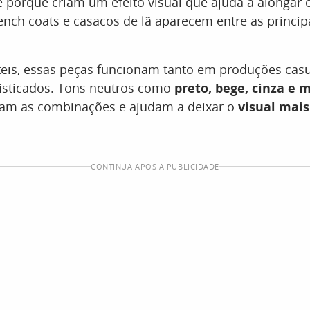
 porque criam um efeito visual que ajuda a alongar 
ench coats e casacos de lã aparecem entre as princip
teis, essas peças funcionam tanto em produções cas
fisticados. Tons neutros como
preto, bege, cinza e
tam as combinações e ajudam a deixar o
visual mais
CONTINUA APÓS A PUBLICIDADE