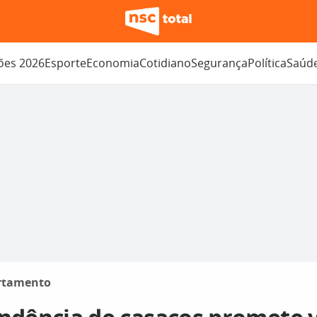
ções 2026
Esporte
Economia
Cotidiano
Segurança
Política
Saúd
rtamento