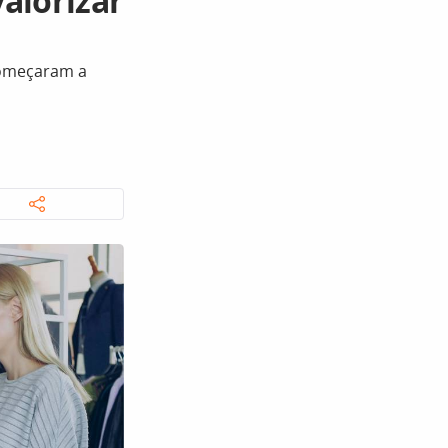
alorizar
começaram a