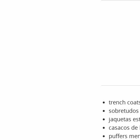
trench coat
sobretudos 
jaquetas es
casacos de 
puffers me