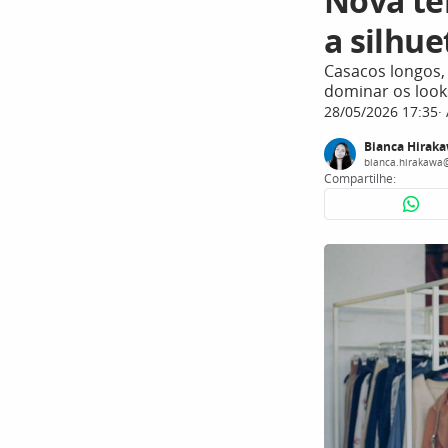
Nova te
a silhu
Casacos longos,
dominar os looks
28/05/2026 17:35
Bianca Hirak
bianca.hirakawa
Compartilhe: