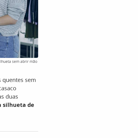
silhueta sem abrir mão
s quentes sem
 casaco
as duas
a silhueta de