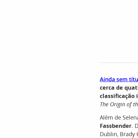
Ainda sem títul
cerca de quat
classificação
The Origin of t
Além de Selen
Fassbender
. 
Dublin, Brady 