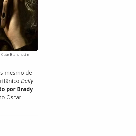
, Cate Blanchett e
es mesmo de
ritânico
Daily
do por Brady
no Oscar.