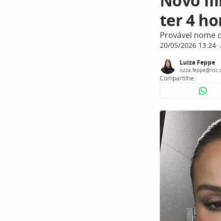
Novo fi
ter 4 h
Provável nome d
20/05/2026 13:24
Luiza Feppe
luiza.feppe@nsc.
Compartilhe: