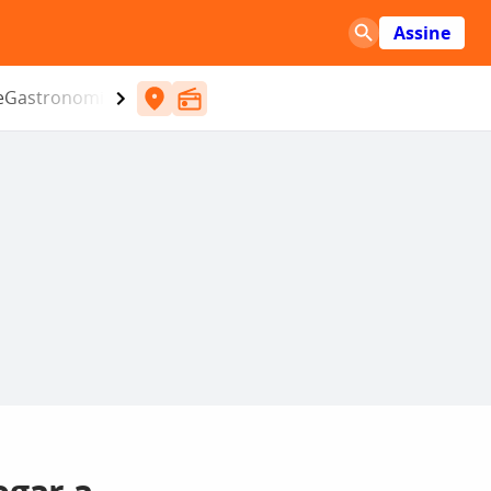
Assine
e
Gastronomia
Entretenimento
CBN
Atlântida SC