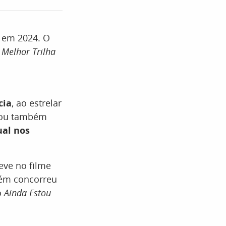
o em 2024. O
,
Melhor Trilha
cia
, ao estrelar
idou também
ual nos
eve no filme
bém concorreu
o
Ainda Estou