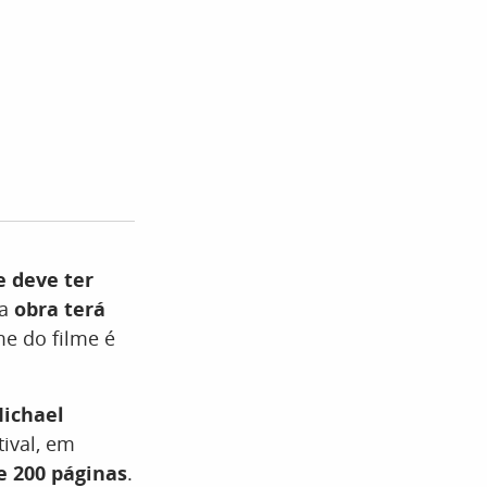
e deve ter
 a
obra terá
me do filme é
Michael
tival, em
 200 páginas
.