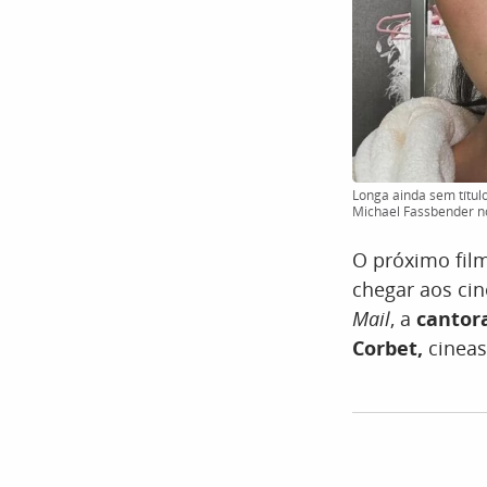
Longa ainda sem título
Michael Fassbender no
O próximo fi
chegar aos ci
Mail
, a
cantora
Corbet,
cineas