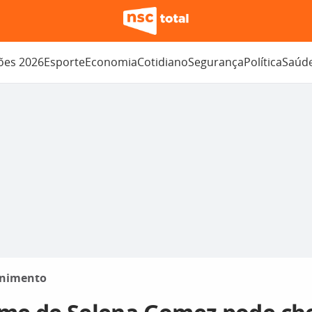
ções 2026
Esporte
Economia
Cotidiano
Segurança
Política
Saúd
enimento