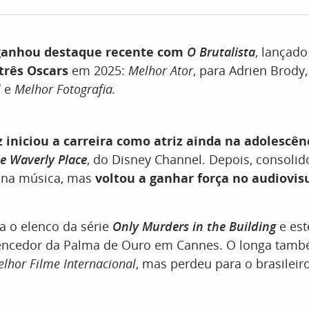
anhou destaque recente com
O Brutalista
, lançad
três Oscars
em 2025:
Melhor Ator
, para Adrien Brody
l
e
Melhor Fotografia.
iniciou a carreira como atriz ainda na adolescên
de Waverly Place
, do Disney Channel. Depois, consol
a na música, mas
voltou a ganhar força no audiovis
ra o elenco da série
Only Murders in the Building
e est
vencedor da Palma de Ouro em Cannes. O longa tam
lhor Filme Internacional
, mas perdeu para o brasileir