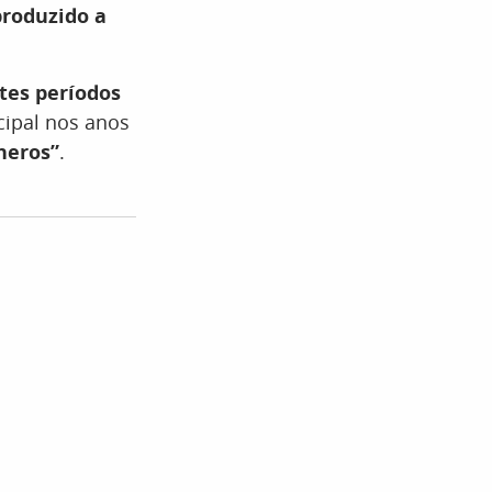
produzido a
tes períodos
cipal nos anos
neros”
.