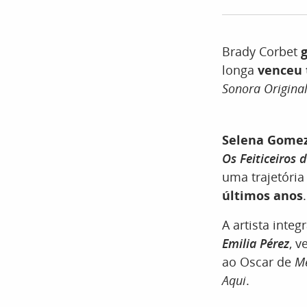
Brady Corbet
g
longa
venceu 
Sonora Origina
Selena Gomez 
Os Feiticeiros 
uma trajetóri
últimos anos
.
A artista integ
Emilia Pérez
, 
ao Oscar de
Me
Aqui
.