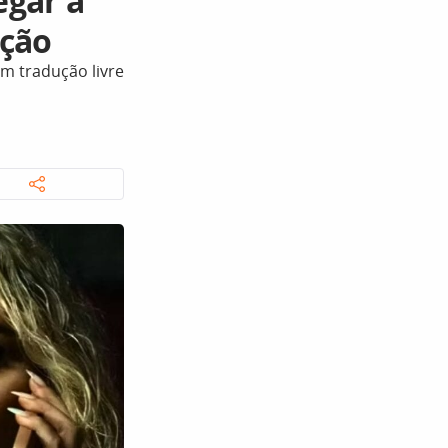
egar a
nção
m tradução livre