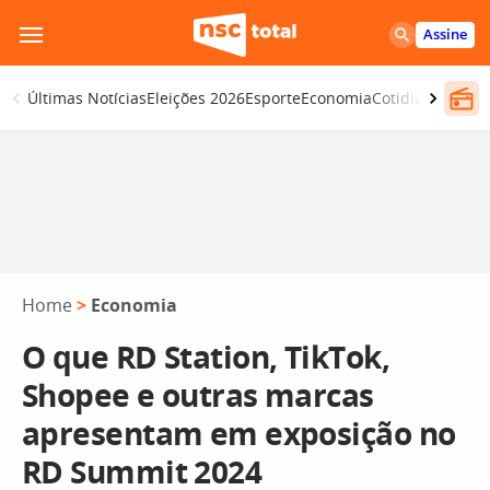
Pular
Assine
para
o
Últimas Notícias
Eleições 2026
Esporte
Economia
Cotidiano
Segur
conteúdo
Home
>
Economia
O que RD Station, TikTok,
Shopee e outras marcas
apresentam em exposição no
RD Summit 2024