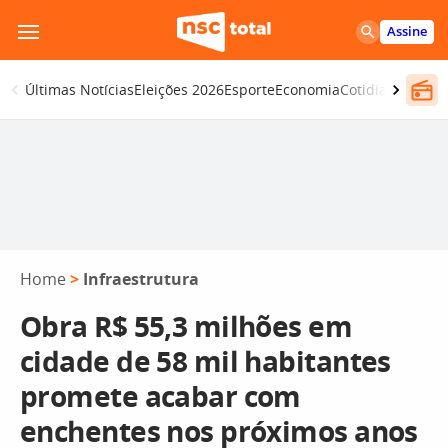
Pular
Assine
para
o
Últimas Notícias
Eleições 2026
Esporte
Economia
Cotidiano
Segur
conteúdo
Home
>
Infraestrutura
Obra R$ 55,3 milhões em
cidade de 58 mil habitantes
promete acabar com
enchentes nos próximos anos