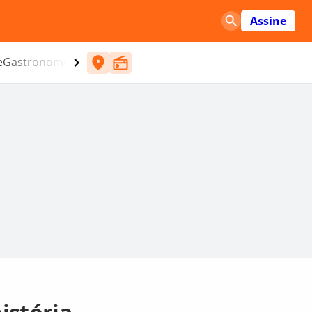
Assine
e
Gastronomia
Entretenimento
CBN
Atlântida SC