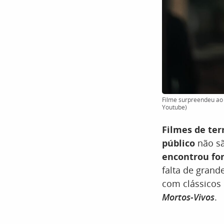
Filme surpreendeu ao 
Youtube)
Filmes de te
público
não sã
encontrou fo
falta de grand
com clássico
Mortos-Vivos
.