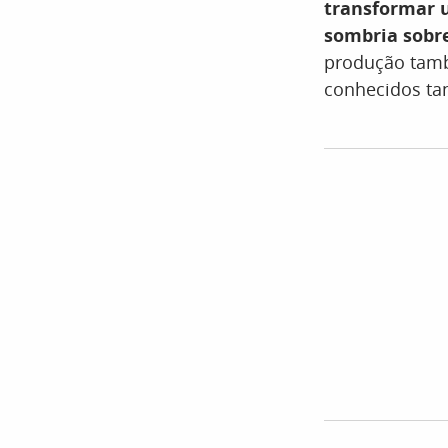
transformar 
sombria sobr
produção tamb
conhecidos tan