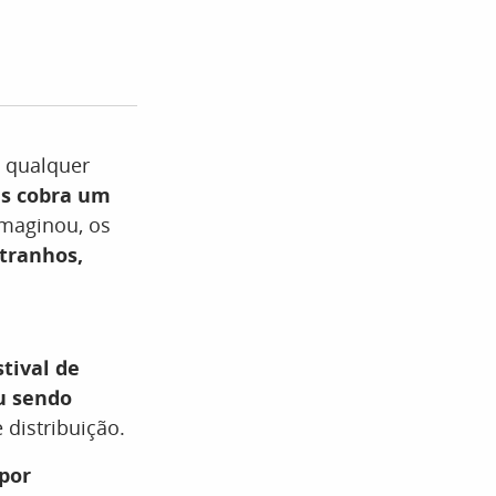
e qualquer
as cobra um
imaginou, os
tranhos,
tival de
u sendo
 distribuição.
 por