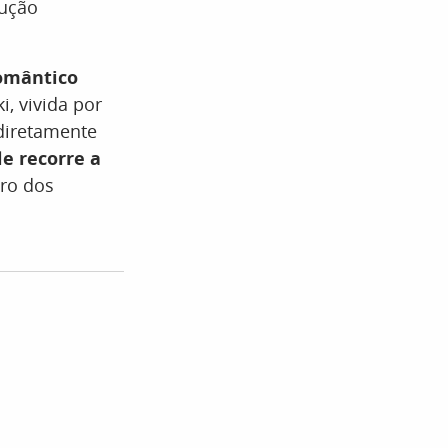
dução
omântico
i, vivida por
 diretamente
le recorre a
iro dos