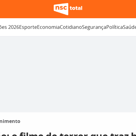
ções 2026
Esporte
Economia
Cotidiano
Segurança
Política
Saúd
enimento