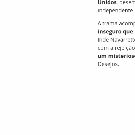
Unidos
, dese
independente.
A trama acomp
inseguro que
Inde Navarrett
com a rejeição
um misterios
Desejos.