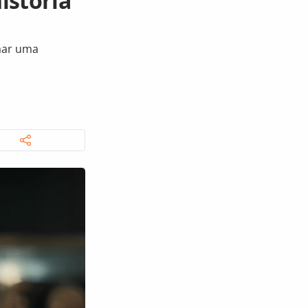
istória
rmar uma