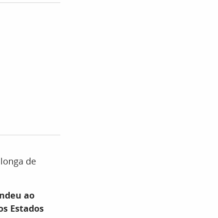
 longa de
endeu ao
os Estados