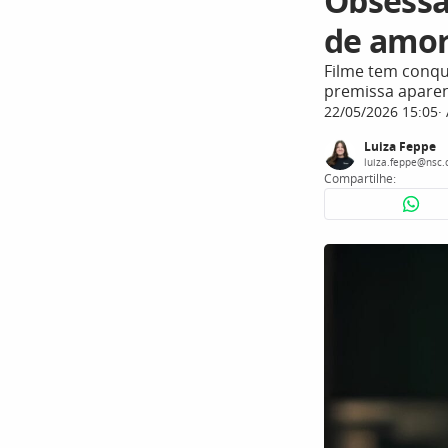
Obsessão
de amor
Filme tem conqu
premissa apare
22/05/2026 15:05
Luiza Feppe
luiza.feppe@nsc.
Compartilhe: