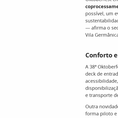
coprocessame
possível, um 
sustentabilid
— afirma o se
Vila Germânica
Conforto e
A 38ª Oktober
deck de entrad
acessibilidade
disponibilizaç
e transporte d
Outra novidade
forma piloto e