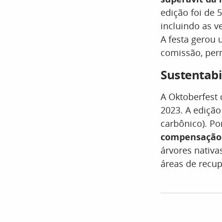
edição foi de 
incluindo as v
A festa gerou 
comissão, per
Sustentabi
A Oktoberfest
2023. A edição
carbônico). P
compensação
árvores nativa
áreas de recu