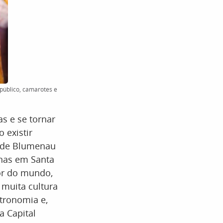
público, camarotes e
as e se tornar
 existir
t de Blumenau
nas em Santa
ior do mundo,
 muita cultura
stronomia e,
a Capital