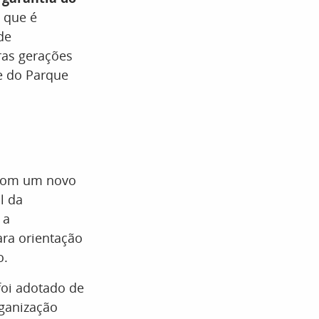
 que é
de
ras gerações
e do Parque
 com um novo
l da
 a
ara orientação
o.
foi adotado de
rganização