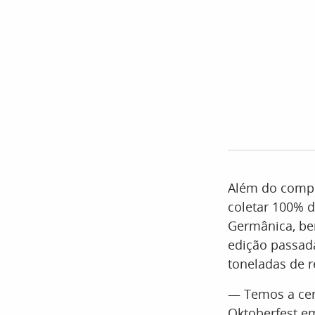
Além do compro
coletar 100% d
Germânica, bem
edição passada
toneladas de r
— Temos a cer
Oktoberfest e