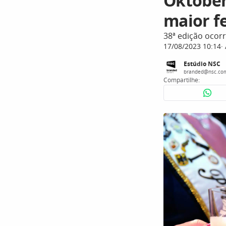
Oktoberf
maior f
38ª edição ocor
17/08/2023 10:14
Estúdio NSC
branded@nsc.co
Compartilhe: