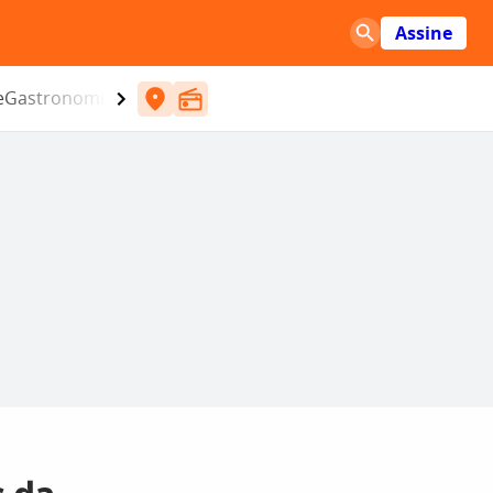
Assine
e
Gastronomia
Entretenimento
CBN
Atlântida SC