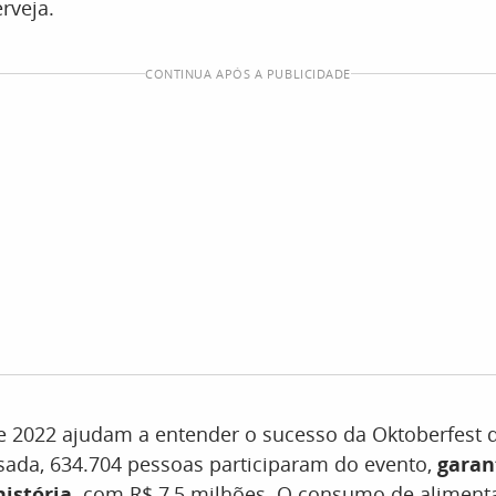
rveja.
CONTINUA APÓS A PUBLICIDADE
 2022 ajudam a entender o sucesso da Oktoberfest 
sada, 634.704 pessoas participaram do evento,
garan
istória,
com R$ 7,5 milhões. O consumo de alimenta