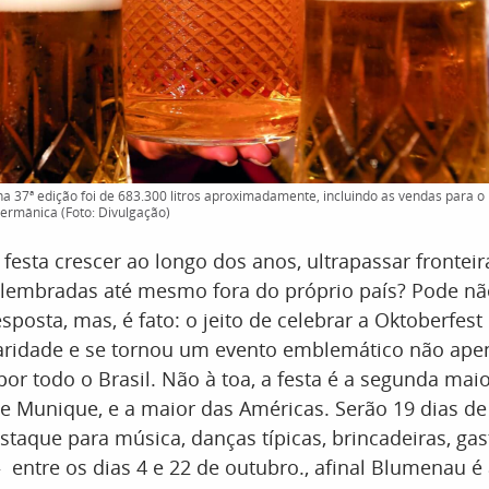
 37ª edição foi de 683.300 litros aproximadamente, incluindo as vendas para o 
Germânica (Foto: Divulgação)
festa crescer ao longo dos anos, ultrapassar fronteir
lembradas até mesmo fora do próprio país? Pode não
posta, mas, é fato: o jeito de celebrar a Oktoberfes
ridade e se tornou um evento emblemático não ape
por todo o Brasil. Não à toa, a festa é a segunda ma
e Munique, e a maior das Américas. Serão 19 dias de
taque para música, danças típicas, brincadeiras, ga
– entre os dias 4 e 22 de outubro., afinal Blumenau é 