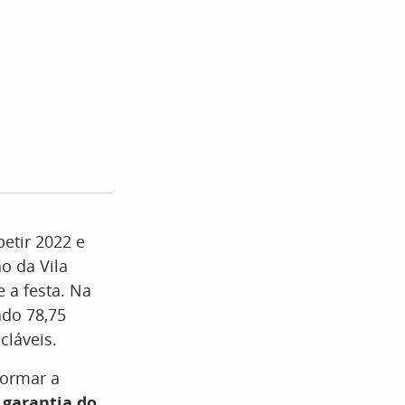
etir 2022 e
o da Vila
 a festa. Na
ndo 78,75
cláveis.
formar a
a
garantia do