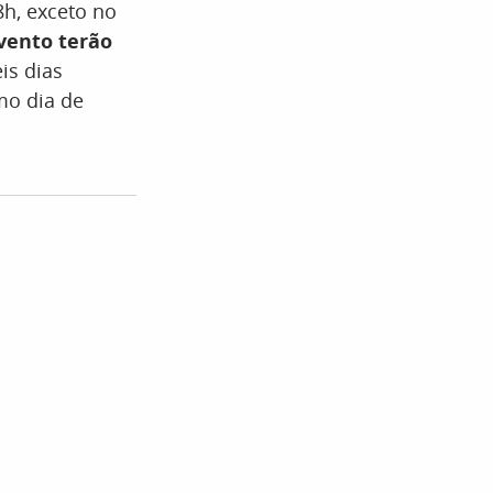
8h, exceto no
vento terão
is dias
mo dia de