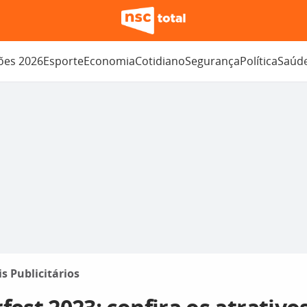
ções 2026
Esporte
Economia
Cotidiano
Segurança
Política
Saúd
is Publicitários