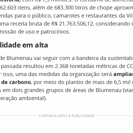
562.603 itens, além de 683.300 litros de chope aprox
endas para o público, camarotes e restaurantes da Vi
uma receita bruta de R$ 21.763.506,12, considerando 
missão de uso e patrocínios.
lidade em alta
 de Blumenau vai seguir com a bandeira da sustentab
 passada resultou em 2.368 toneladas métricas de C
or isso, uma das medidas da organização será
amplia
 de carbono
, por meio do plantio de mais de 6,5 mi
s em dois grandes grupos de áreas de Blumenau (vias
peração ambiental).
CONTINUA APÓS A PUBLICIDADE