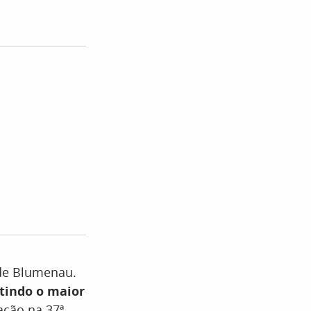
de Blumenau.
tindo o
maior
ção na 37ª