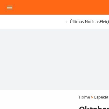
Pular
para
o
Últimas Notícias
Elei
conteúdo
Home
>
Especia