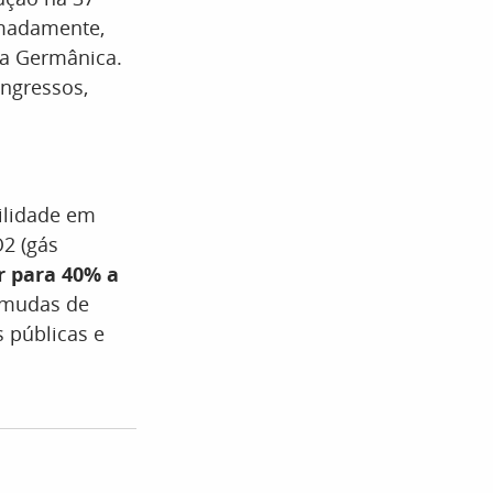
imadamente,
la Germânica.
ingressos,
ilidade em
O2 (gás
r para 40% a
l mudas de
 públicas e