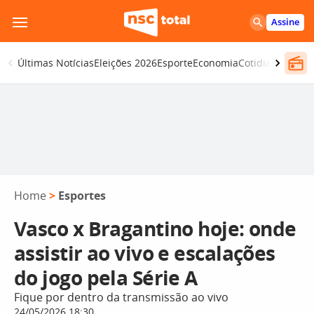
Pular
Assine
para
o
Últimas Notícias
Eleições 2026
Esporte
Economia
Cotidiano
Segur
conteúdo
Home
>
Esportes
Vasco x Bragantino hoje: onde
assistir ao vivo e escalações
do jogo pela Série A
Fique por dentro da transmissão ao vivo
24/05/2026 18:30