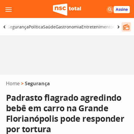
Pular
Assine
para
o
iano
Segurança
Política
Saúde
Gastronomia
Entretenimento
CBN
Atlânt
conteúdo
Home
>
Segurança
Padrasto flagrado agredindo
bebê em carro na Grande
Florianópolis pode responder
por tortura