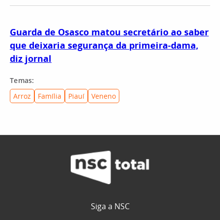
Guarda de Osasco matou secretário ao saber
que deixaria segurança da primeira-dama,
diz jornal
Temas:
Arroz
Família
Piauí
Veneno
Siga a NSC