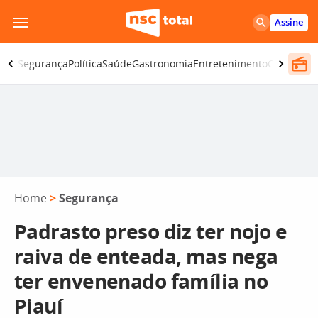
Pular
Assine
para
o
iano
Segurança
Política
Saúde
Gastronomia
Entretenimento
CBN
Atlânt
conteúdo
Home
>
Segurança
Padrasto preso diz ter nojo e
raiva de enteada, mas nega
ter envenenado família no
Piauí