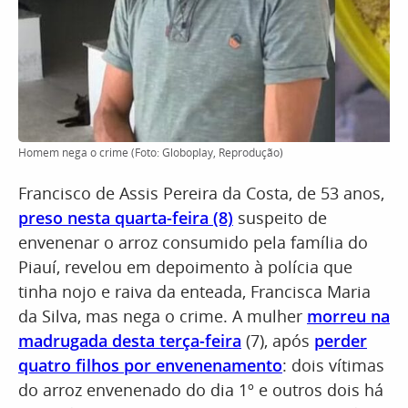
Homem nega o crime (Foto: Globoplay, Reprodução)
Francisco de Assis Pereira da Costa, de 53 anos,
preso nesta quarta-feira (8)
suspeito de
envenenar o arroz consumido pela família do
Piauí, revelou em depoimento à polícia que
tinha nojo e raiva da enteada, Francisca Maria
da Silva, mas nega o crime. A mulher
morreu na
madrugada desta terça-feira
(7), após
perder
quatro filhos por envenenamento
: dois vítimas
do arroz envenenado do dia 1º e outros dois há