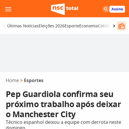
Pular
Assine
para
o
Últimas Notícias
Eleições 2026
Esporte
Economia
Cotidiano
Segur
conteúdo
Home
>
Esportes
Pep Guardiola confirma seu
próximo trabalho após deixar
o Manchester City
Técnico espanhol deixou a equipe com derrota neste
domingo