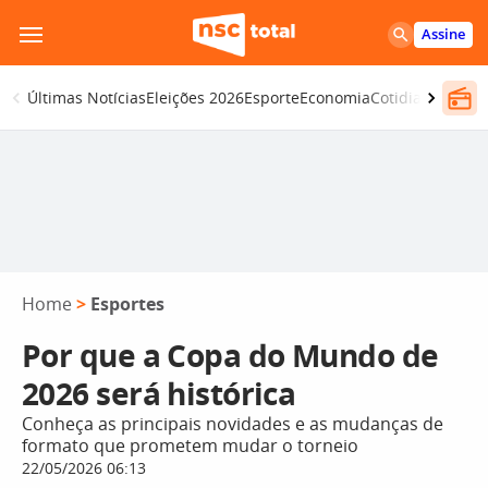
Pular
Assine
para
o
Últimas Notícias
Eleições 2026
Esporte
Economia
Cotidiano
Segur
conteúdo
Home
>
Esportes
Por que a Copa do Mundo de
2026 será histórica
Conheça as principais novidades e as mudanças de
formato que prometem mudar o torneio
22/05/2026 06:13