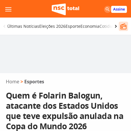
Pular
Assine
para
o
Últimas Notícias
Eleições 2026
Esporte
Economia
Cotidiano
Segur
conteúdo
Home
>
Esportes
Quem é Folarin Balogun,
atacante dos Estados Unidos
que teve expulsão anulada na
Copa do Mundo 2026