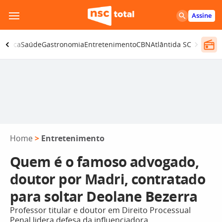
Pular
Assine
para
o
olítica
Saúde
Gastronomia
Entretenimento
CBN
Atlântida SC
conteúdo
Home
>
Entretenimento
Quem é o famoso advogado,
doutor por Madri, contratado
para soltar Deolane Bezerra
Professor titular e doutor em Direito Processual
Penal lidera defesa da influenciadora