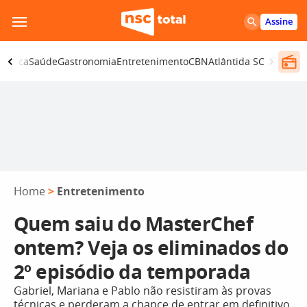
Pular
Assine
para
o
olítica
Saúde
Gastronomia
Entretenimento
CBN
Atlântida SC
conteúdo
Home
>
Entretenimento
Quem saiu do MasterChef
ontem? Veja os eliminados do
2º episódio da temporada
Gabriel, Mariana e Pablo não resistiram às provas
técnicas e perderam a chance de entrar em definitivo