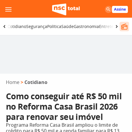
Pular
Assine
para
o
omia
Cotidiano
Segurança
Política
Saúde
Gastronomia
Entretenimento
conteúdo
Home
>
Cotidiano
Como conseguir até R$ 50 mil
no Reforma Casa Brasil 2026
para renovar seu imóvel
Programa Reforma Casa Brasil ampliou o limite de
crédito para R$ 50 mil e a renda familiar para R$ 13