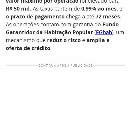
valor máximo por operação
foi elevado para
R$ 50 mil
. As taxas partem de
0,99% ao mês
, e
o
prazo de pagamento
chega a até
72 meses
.
As operações contam com garantia do
Fundo
Garantidor da Habitação Popular
(
FGhab
), um
mecanismo que
reduz o risco
e
amplia a
oferta de crédito
.
CONTINUA APÓS A PUBLICIDADE