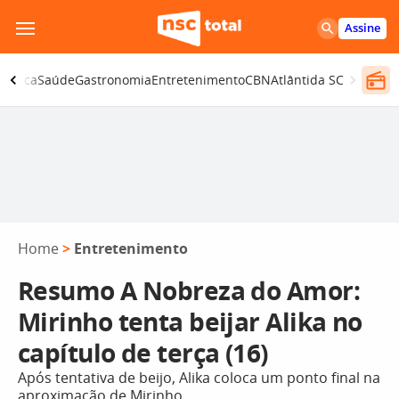
Pular
Assine
para
o
olítica
Saúde
Gastronomia
Entretenimento
CBN
Atlântida SC
conteúdo
Home
>
Entretenimento
Resumo A Nobreza do Amor:
Mirinho tenta beijar Alika no
capítulo de terça (16)
Após tentativa de beijo, Alika coloca um ponto final na
aproximação de Mirinho