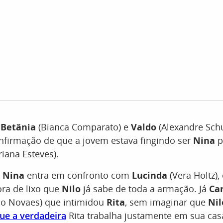
r
Betânia
(Bianca Comparato) e
Valdo
(Alexandre Sch
nfirmação de que a jovem estava fingindo ser
Nina
p
riana Esteves).
,
Nina
entra em confronto com
Lucinda
(Vera Holtz),
ora de lixo que
Nilo
já sabe de toda a armação. Já
Ca
lo Novaes) que intimidou
Rita
, sem imaginar que
Ni
ue a verdadeira
Rita trabalha justamente em sua cas