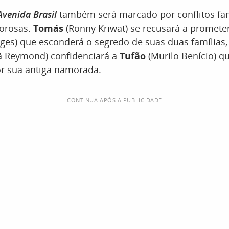
Avenida Brasil
também será marcado por conflitos fam
orosas.
Tomás
(Ronny Kriwat) se recusará a promete
ges) que esconderá o segredo de suas duas famílias
ã Reymond) confidenciará a
Tufão
(Murilo Benício) q
r sua antiga namorada.
CONTINUA APÓS A PUBLICIDADE