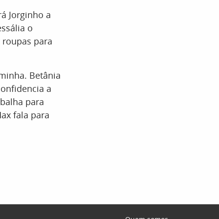
á Jorginho a
ssália o
 roupas para
rminha. Betânia
confidencia a
abalha para
ax fala para