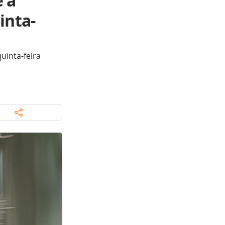
 a
inta-
uinta-feira