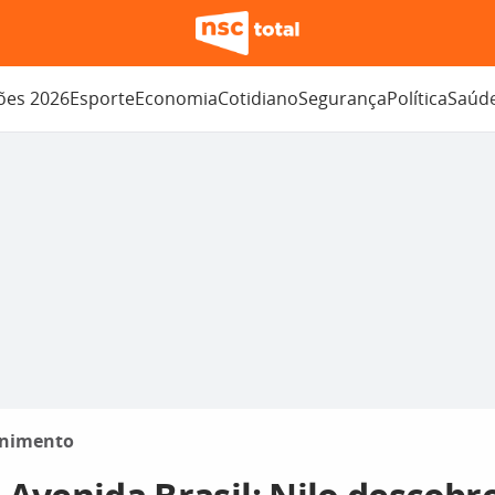
ções 2026
Esporte
Economia
Cotidiano
Segurança
Política
Saúd
enimento