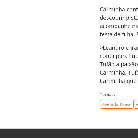
Carminha conta
descobrir pist
acompanhe na 
festa da filha
>Leandro e Ira
conta para Luc
Tufão a paixão
Carminha. Tufã
Carminha que 
Temas:
Avenida Brasil
V