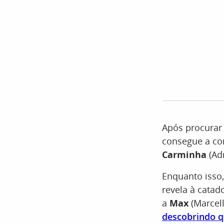
Após procura
consegue a co
Carminha
(Ad
Enquanto isso
revela à catad
a
Max
(Marcel
descobrindo q