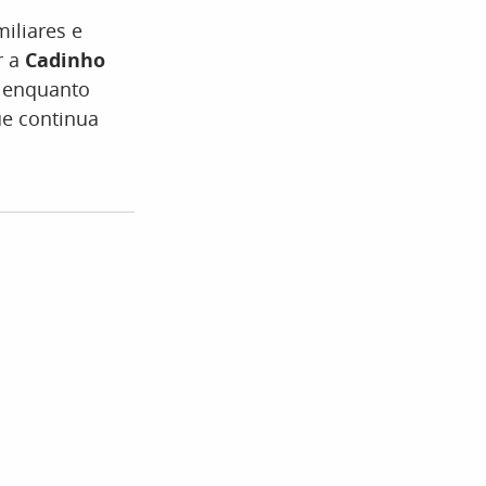
iliares e
r a
Cadinho
, enquanto
ue continua