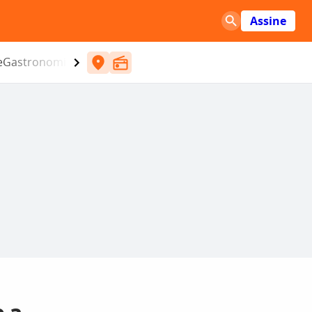
Assine
e
Gastronomia
Entretenimento
CBN
Atlântida SC