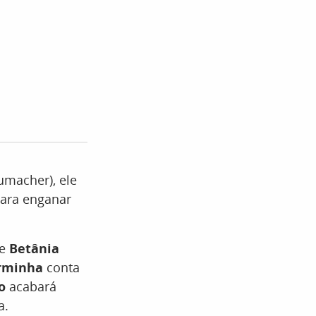
umacher), ele
ara enganar
 e
Betânia
rminha
conta
lo
acabará
a.