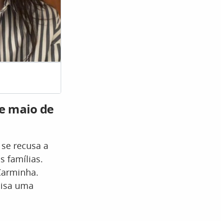
Adr
de maio de
 se recusa a
 famílias.
Carminha.
lisa uma