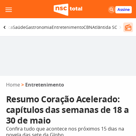
Pular
Assine
para
o
olítica
Saúde
Gastronomia
Entretenimento
CBN
Atlântida SC
conteúdo
Home
>
Entretenimento
Resumo Coração Acelerado:
capítulos das semanas de 18 a
30 de maio
Confira tudo que acontece nos próximos 15 dias na
novela das sete da Globo