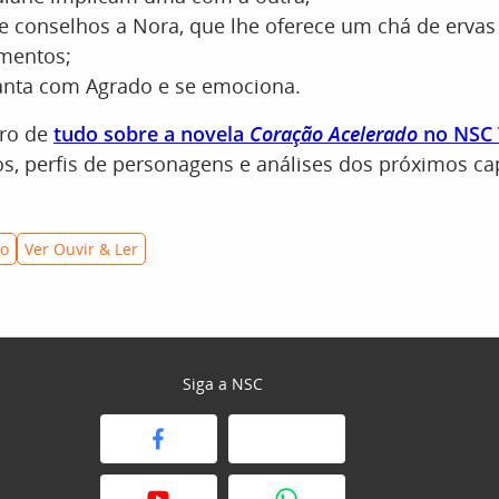
 conselhos a Nora, que lhe oferece um chá de ervas 
mentos;
anta com Agrado e se emociona.
tro de
tudo sobre a novela
Coração Acelerado
no NSC 
s, perfis de personagens e análises dos próximos cap
do
Ver Ouvir & Ler
Siga a NSC