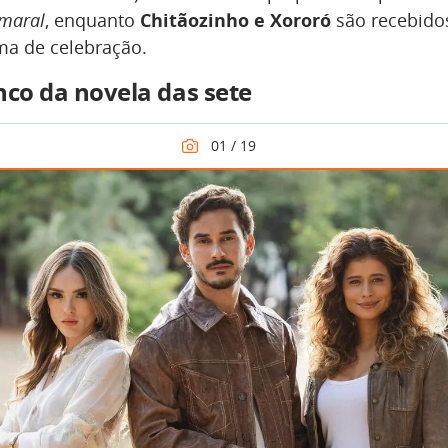
Amaral
, enquanto
Chitãozinho e Xororó
são recebidos
ma de celebração.
nco da novela das sete