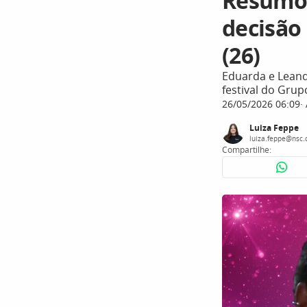
Resumo 
decisão
(26)
Eduarda e Leand
festival do Gru
26/05/2026 06:09
Luiza Feppe
luiza.feppe@nsc.
Compartilhe: