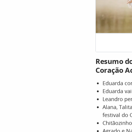
Resumo do 
Coração A
Eduarda con
Eduarda vai
Leandro pe
Alana, Tali
festival do
Chitãozinho
Agrado e N