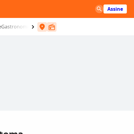
Assine
e
Gastronomia
Entretenimento
CBN
Atlântida SC