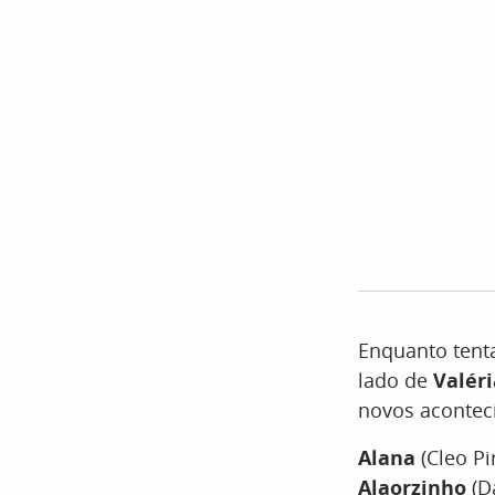
Enquanto tent
lado de
Valér
novos aconte
Alana
(Cleo Pi
Alaorzinho
(D