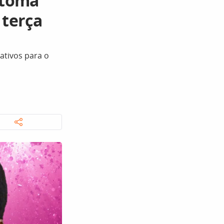
 toma
 terça
tivos para o