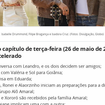
Isabelle Drummond, Filipe Bragança e Isadora Cruz. (Fotos: Divulgação, Globo)
capítulo de terça-feira (26 de maio de 
celerado
versa com Leandro, e os dois decidem ser amigos;
 com Valéria e Sol para Goiânia;
nsa em Eduarda;
ta, Ronei e Alaorzinho iniciam as preparações para a 
 Grupo Alô Amaral;
 e Xororó são recebidos pela família Amaral;
aiane implicam uma com a outra;