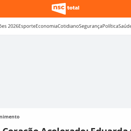
ções 2026
Esporte
Economia
Cotidiano
Segurança
Política
Saúd
enimento