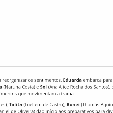
a reorganizar os sentimentos,
Eduarda
embarca para
ia
(Naruna Costa) e
Sol
(Ana Alice Rocha dos Santos),
cimentos que movimentam a trama.
res),
Talita
(Luellem de Castro),
Ronei
(Thomás Aquin
aniel de Oliveira) dão início aos preparativos para div