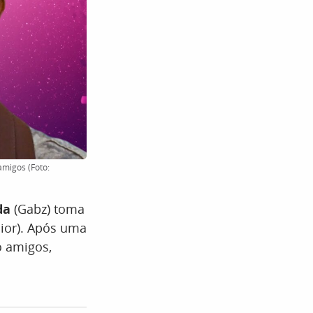
migos (Foto:
da
(Gabz) toma
nior). Após uma
o amigos,