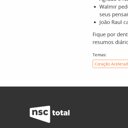
Walmir pede
seus pensa
João Raul c
Fique por den
resumos diário
Temas:
Coração Acelera