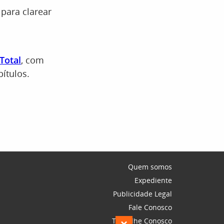
para clarear
Total
, com
ítulos.
Quem somos
Expediente
Publicidade Legal
Fale Conosco
Trabalhe Conosco