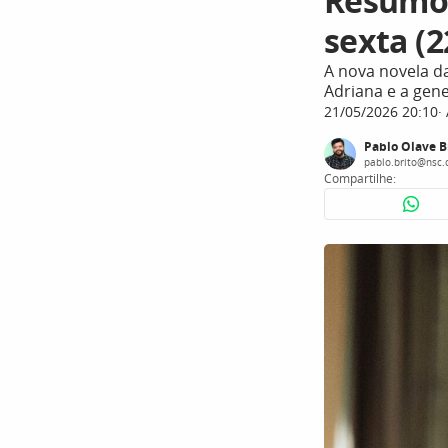
Resumo 
sexta (2
A nova novela d
Adriana e a gene
21/05/2026 20:10
Pablo Olave B
pablo.brito@nsc.
Compartilhe: