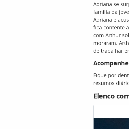
Adriana se sur
família da jov
Adriana e acus
fica contente a
com Arthur sob
moraram. Arthu
de trabalhar e
Acompanhe t
Fique por den
resumos diário
Elenco co