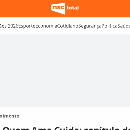
ções 2026
Esporte
Economia
Cotidiano
Segurança
Política
Saúd
enimento