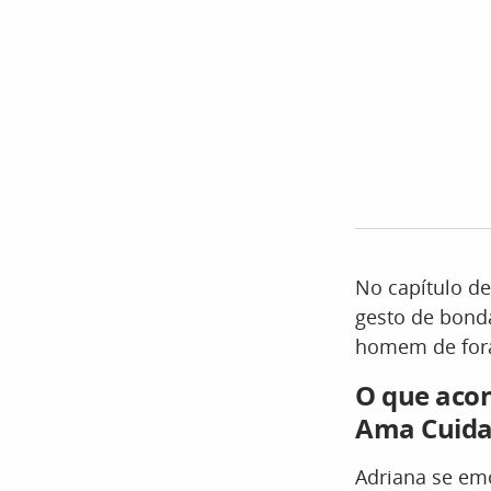
No capítulo de
gesto de bond
homem de fora 
O que acon
Ama Cuid
Adriana se emo