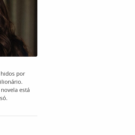
lhidos por
lionário.
 novela está
só.