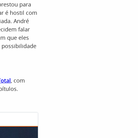
prestou para
ar é hostil com
riada. André
ecidem falar
em que eles
 possibilidade
otal
, com
ítulos.