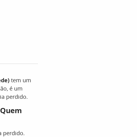
ede)
tem um
dão, é um
ia perdido.
e Quem
a perdido.