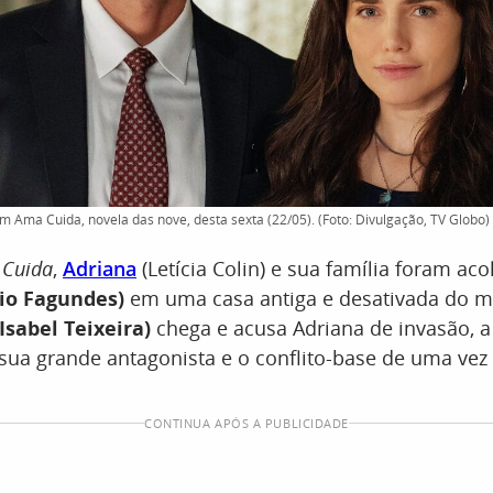
 Ama Cuida, novela das nove, desta sexta (22/05). (Foto: Divulgação, TV Globo)
Cuida
,
Adriana
(Letícia Colin) e sua família foram aco
io Fagundes)
em uma casa antiga e desativada do mi
Isabel Teixeira)
chega e acusa Adriana de invasão, a
ua grande antagonista e o conflito-base de uma vez 
CONTINUA APÓS A PUBLICIDADE