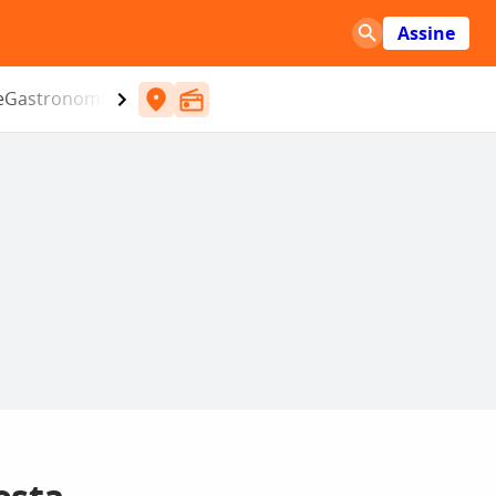
Assine
e
Gastronomia
Entretenimento
CBN
Atlântida SC