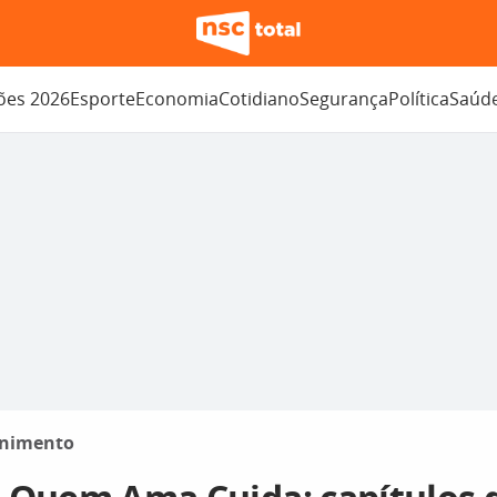
ções 2026
Esporte
Economia
Cotidiano
Segurança
Política
Saúd
enimento