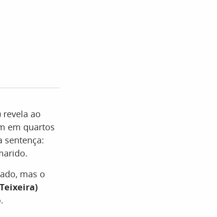
)
revela ao
 em quartos
a sentença:
marido.
gado, mas o
 Teixeira)
.