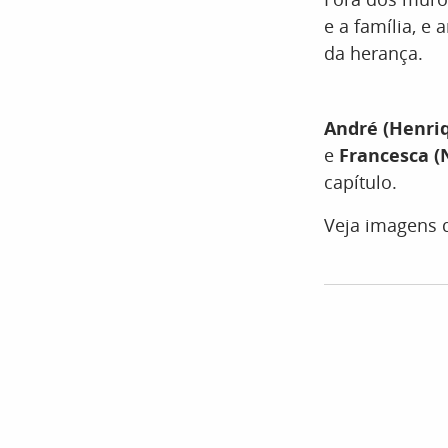
e a família, e
da herança.
André (Henriq
e
Francesca (N
capítulo.
Veja imagens 