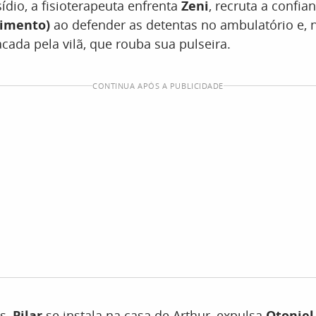
ídio, a fisioterapeuta enfrenta
Zeni
, recruta a confia
cimento)
ao defender as detentas no ambulatório e, 
acada pela vilã, que rouba sua pulseira.
CONTINUA APÓS A PUBLICIDADE
s,
Pilar
se instala na casa de Arthur, expulsa
Otoniel