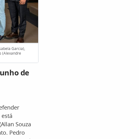
sabela Garcia),
es (Alexandre
Começa o julgamento de Adriana em ‘Q
junho de
defender
 está
(Allan Souza
to. Pedro