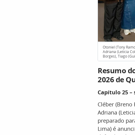
Otoniel (Tony Ramos
Adriana (Letícia Co
Borges), Tiago (Gui
Resumo dos
2026 de Q
Capítulo 25 –
Cléber (Breno 
Adriana (Letic
preparado par
Lima) é anunc