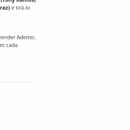
raz)
e tirá-lo
reender Ademir,
em cada