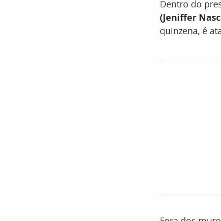
Dentro do pres
(Jeniffer Nas
quinzena, é at
Fora dos muro