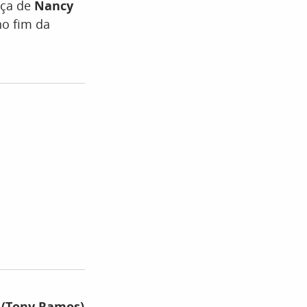
nça de
Nancy
no fim da
 (Tony Ramos)