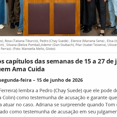
), Rosa (Tatiana Tiburcio), Pedro (Chay Suede) , Elenice (Mariana Sena) , Elisa (I
lin) , Silvana (Belize Pombal),Ademir (Dan Stulbach), Pilar (Isabel Teixeira), Uliss
 Ferraz). (Foto: Manoella Mello, Globo)
 capítulos das semanas de 15 a 27 de 
uem Ama Cuida
 segunda-feira – 15 de junho de 2026
Ferreira) lembra a Pedro (Chay Suede) que ele pode 
ia Colin) como testemunha de acusação e garante que
a atuar no caso. Adriana se surpreende quando Tom 
iado como testemunha de acusação em seu julgamen