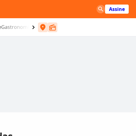
Assine
e
Gastronomia
Entretenimento
CBN
Atlântida SC