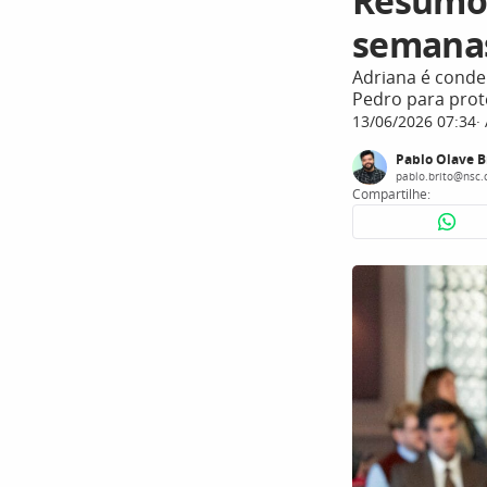
Resumo 
semanas
Adriana é conde
Pedro para prot
13/06/2026 07:34
Pablo Olave B
pablo.brito@nsc.
Compartilhe: