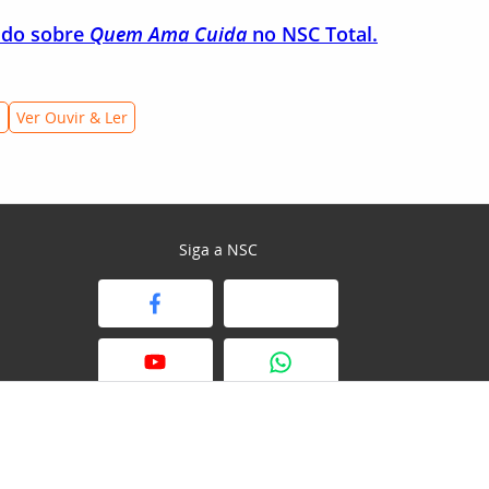
do sobre
Quem Ama Cuida
no NSC Total.
a
Ver Ouvir & Ler
Siga a NSC
© 2026 NSC Total. Todos os direitos reservados.