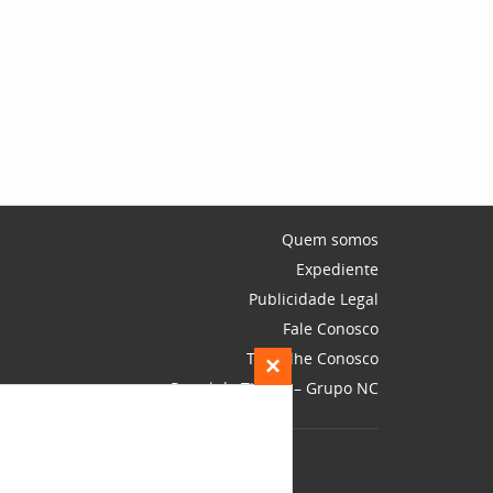
Quem somos
Expediente
Publicidade Legal
Fale Conosco
Trabalhe Conosco
×
Portal do Titular – Grupo NC