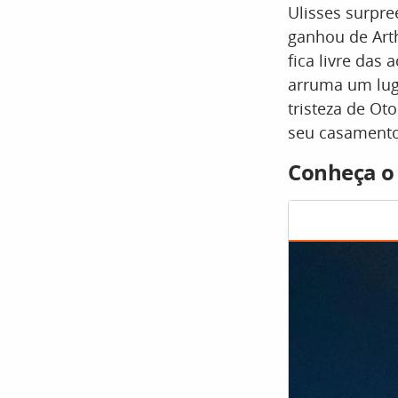
Ulisses surpre
ganhou de Arthu
fica livre das
arruma um lug
tristeza de Ot
seu casamento
Conheça o