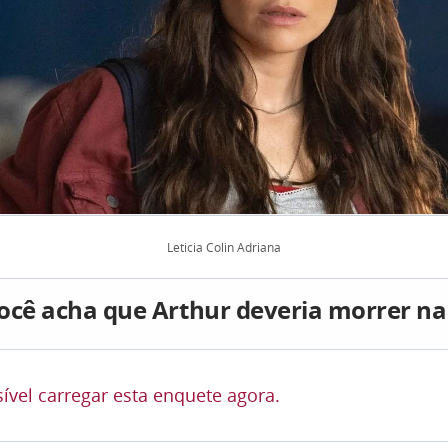
Leticia Colin Adriana
ocê acha que Arthur deveria morrer na
ível carregar esta enquete agora.