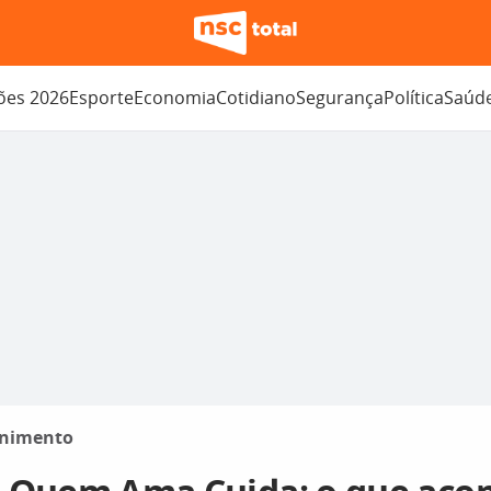
ções 2026
Esporte
Economia
Cotidiano
Segurança
Política
Saúd
enimento