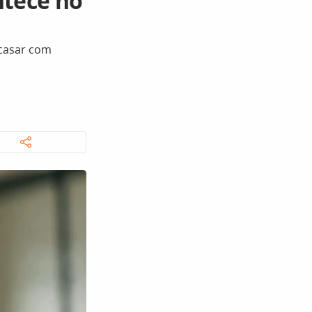
tece no
 casar com