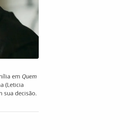
mília em
Quem
 (Leticia
am sua decisão.