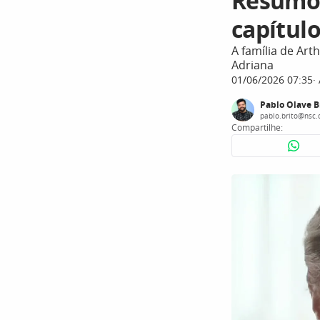
Resumo 
capítulo
A família de Ar
Adriana
01/06/2026 07:35
Pablo Olave B
pablo.brito@nsc.
Compartilhe: