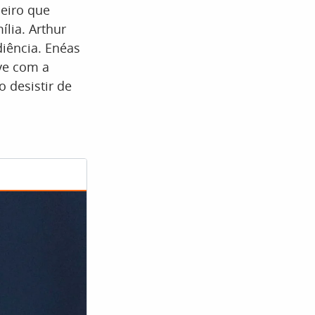
heiro que
ília. Arthur
diência. Enéas
ve com a
o desistir de