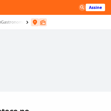
Assine
e
Gastronomia
Entretenimento
CBN
Atlântida SC