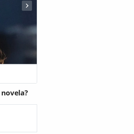
Arthur Brand
 novela?