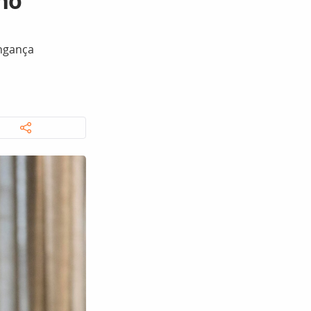
no
ingança