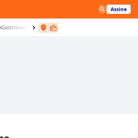
Assine
e
Gastronomia
Entretenimento
CBN
Atlântida SC