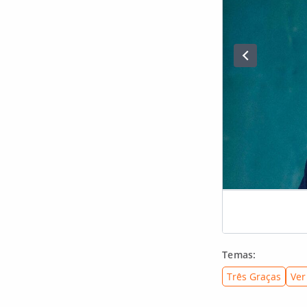
Temas:
Três Graças
Ver