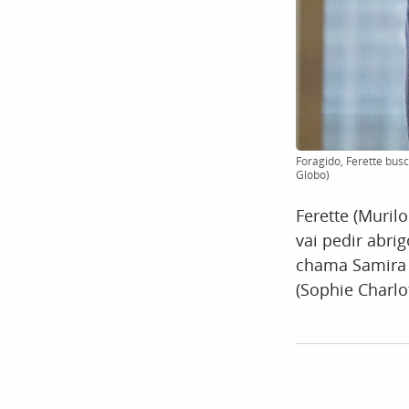
Foragido, Ferette busc
Globo)
Ferette (Muril
vai pedir abrig
chama Samira 
(Sophie Charlot