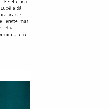
 Ferette fica
 Lucélia dá
para acabar
e Ferette, mas
onselha
rmir no ferro-
.