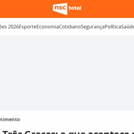
ções 2026
Esporte
Economia
Cotidiano
Segurança
Política
Saúd
enimento