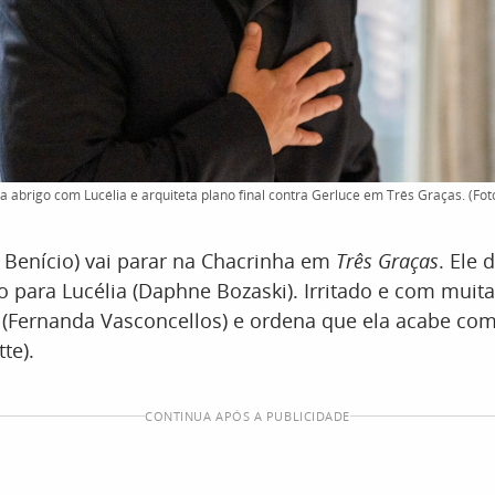
a abrigo com Lucélia e arquiteta plano final contra Gerluce em Três Graças. (Fot
o Benício) vai parar na Chacrinha em
Três Graças
. Ele 
o para Lucélia (Daphne Bozaski). Irritado e com muita 
(Fernanda Vasconcellos) e ordena que ela acabe com
te).
CONTINUA APÓS A PUBLICIDADE