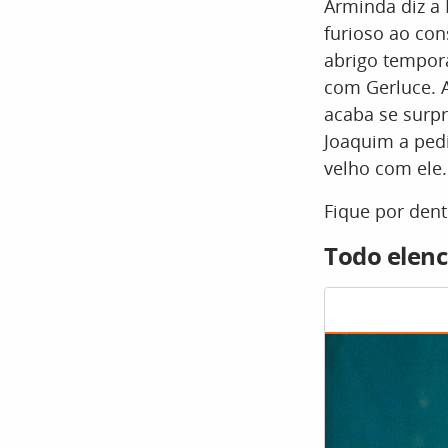
Arminda diz a 
furioso ao con
abrigo temporá
com Gerluce. A
acaba se surp
Joaquim a pedi
velho com ele.
Fique por den
Todo elenc