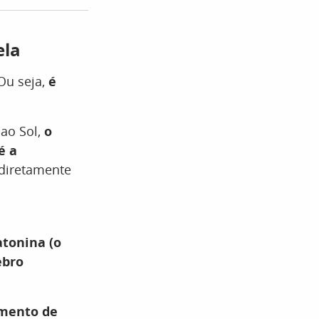
ela
Ou seja,
é
ao Sol,
o
é a
diretamente
atonina (o
ebro
mento de