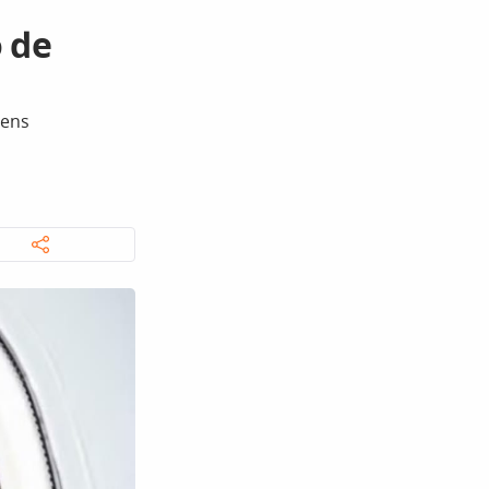
 de
gens