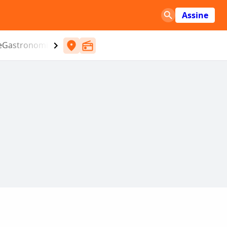
Assine
e
Gastronomia
Entretenimento
CBN
Atlântida SC