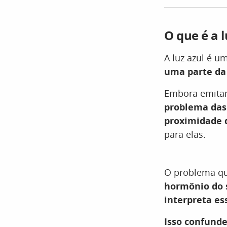
O que é a 
A luz azul é u
uma parte da
Embora emitam
problema das 
proximidade 
para elas.
O problema que
hormônio do 
interpreta es
Isso confunde