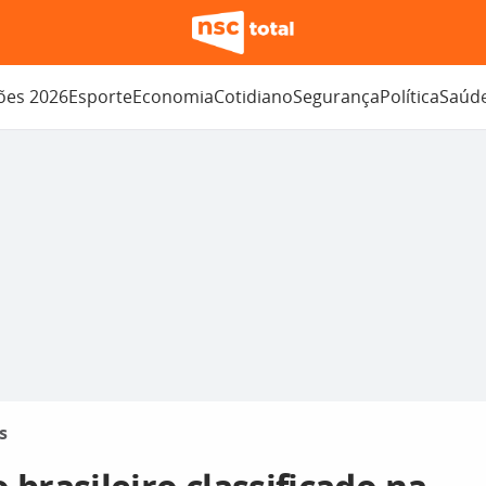
ções 2026
Esporte
Economia
Cotidiano
Segurança
Política
Saúd
s