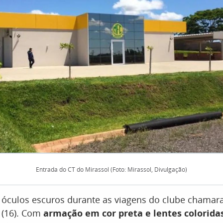
Entrada do CT do Mirassol (Foto: Mirassol, Divulgação)
de óculos escuros durante as viagens do clube chama
 (16). Com
armação em cor preta e lentes colorida