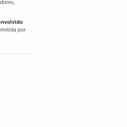
dores,
envolvido
 emitida por