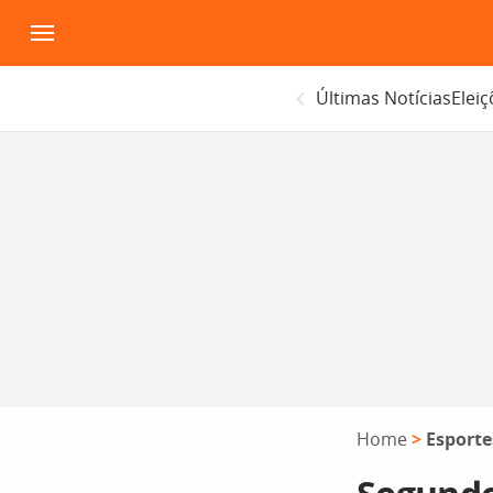
Pular
para
o
Últimas Notícias
Elei
conteúdo
Home
>
Esporte