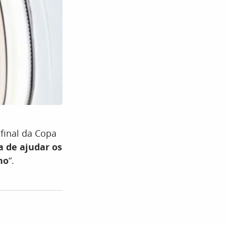
 final da Copa
a de ajudar os
no
“.