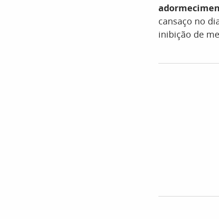
adormeciment
cansaço no dia
inibição de me