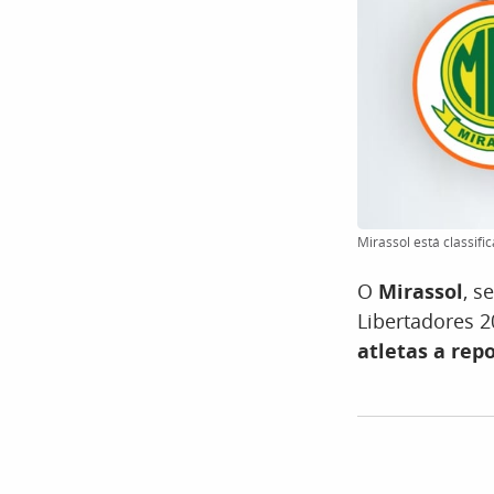
Mirassol está classifi
O
Mirassol
, s
Libertadores 
atletas a re