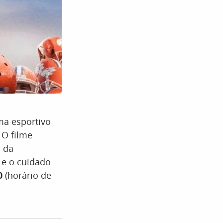
ama esportivo
 O filme
o da
 e o cuidado
0
(horário de