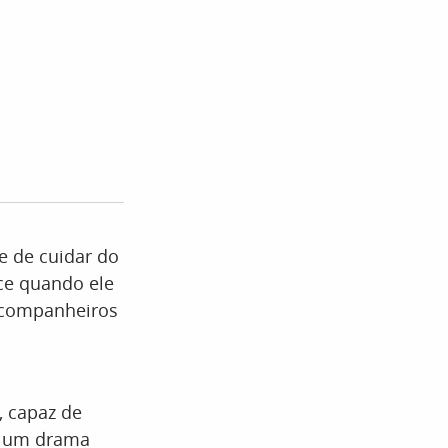
de de cuidar do
ece quando ele
s companheiros
, capaz de
a um drama