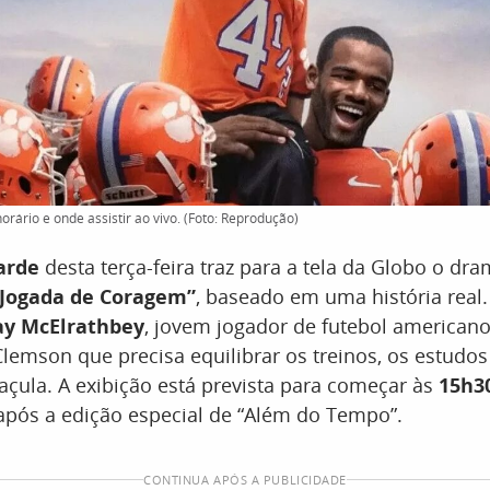
horário e onde assistir ao vivo. (Foto: Reprodução)
arde
desta terça-feira traz para a tela da Globo o dr
 Jogada de Coragem”
, baseado em uma história real.
ay McElrathbey
, jovem jogador de futebol american
lemson que precisa equilibrar os treinos, os estudos
çula. A exibição está prevista para começar às
15h3
o após a edição especial de “Além do Tempo”.
CONTINUA APÓS A PUBLICIDADE