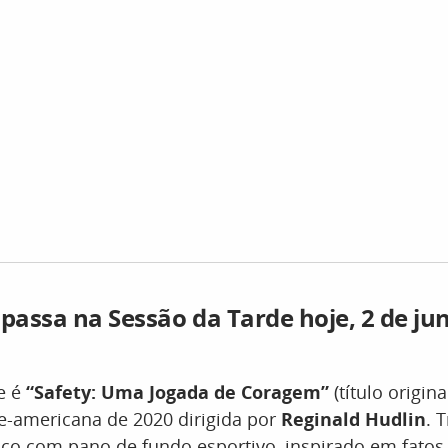
 passa na Sessão da Tarde hoje, 2 de ju
e é
“Safety: Uma Jogada de Coragem”
(título origin
e-americana de 2020 dirigida por
Reginald Hudlin
. 
co com pano de fundo esportivo, inspirado em fatos 