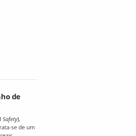
nho de
al
Safety
),
Trata-se de um
reais.