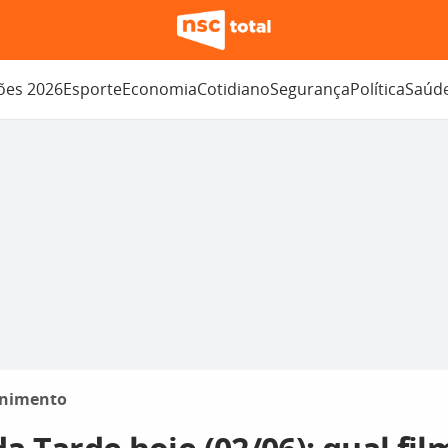
ções 2026
Esporte
Economia
Cotidiano
Segurança
Política
Saúd
enimento