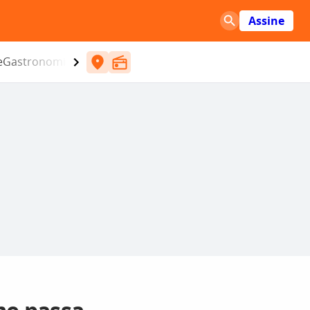
Assine
e
Gastronomia
Entretenimento
CBN
Atlântida SC