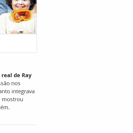
Sessão da Tarde – terça-feira – 02
 real de Ray
ssão nos
nto integrava
e mostrou
uém.