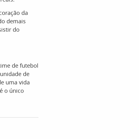
 coração da
edo demais
istir do
time de futebol
tunidade de
de uma vida
é o único