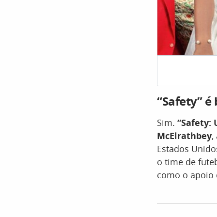
“Safety” é
Sim.
“Safety:
McElrathbey
,
Estados Unido
o time de fute
como o apoio 