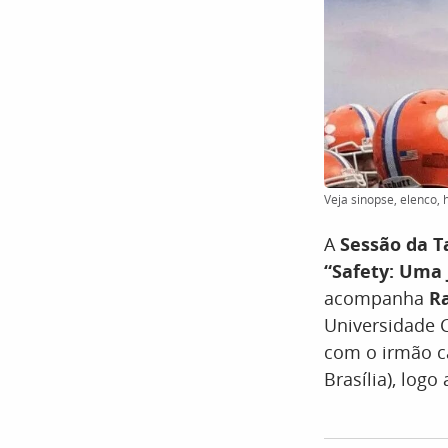
Veja sinopse, elenco, 
A
Sessão da T
“Safety: Uma
acompanha
R
Universidade C
com o irmão ca
Brasília), log