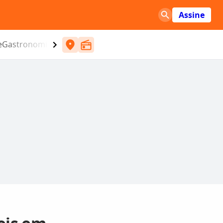
Assine
e
Gastronomia
Entretenimento
CBN
Atlântida SC