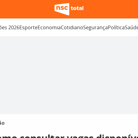
ções 2026
Esporte
Economia
Cotidiano
Segurança
Política
Saúd
ão