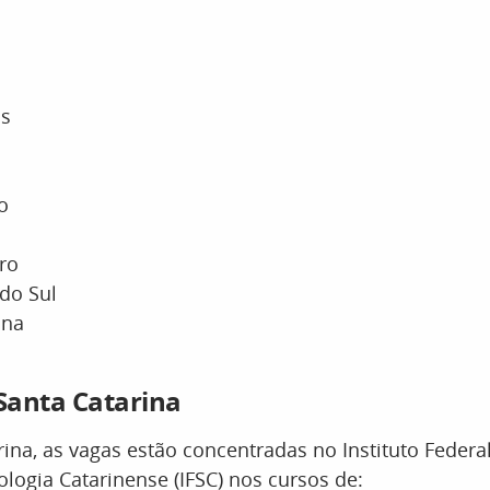
is
o
iro
do Sul
ina
Santa Catarina
ina, as vagas estão concentradas no Instituto Federa
ologia Catarinense (IFSC) nos cursos de: