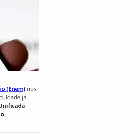
io (Enem)
nos
culdade já
Unificada
ho
.