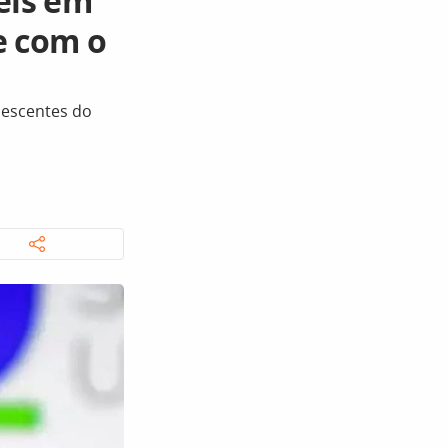
eis em
e com o
nescentes do