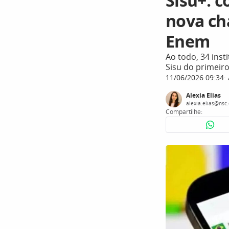
Sisu+: 
nova ch
Enem
Ao todo, 34 inst
Sisu do primeir
11/06/2026 09:34
Alexia Elias
alexia.elias@nsc
Compartilhe: