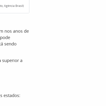
o, Agência Brasil)
Aprovação no ano letivo tam
em nos anos de
 pode
stá sendo
 superior a
es estados: