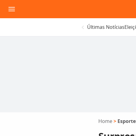
Pular
para
o
Últimas Notícias
Elei
conteúdo
Home
>
Esporte