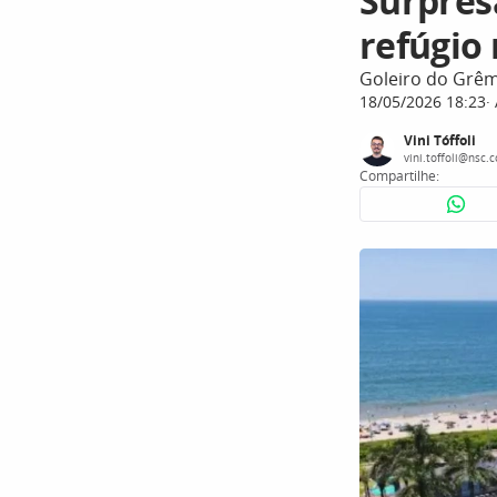
Surpres
refúgio 
Goleiro do Grêm
18/05/2026 18:23
Vini Tóffoli
vini.toffoli@nsc.
Compartilhe: