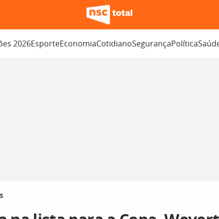
ções 2026
Esporte
Economia
Cotidiano
Segurança
Política
Saúd
s