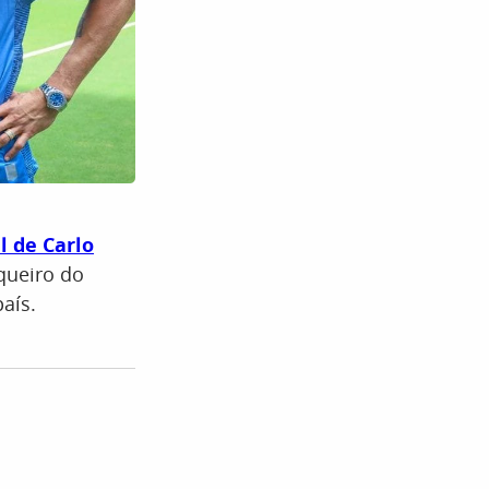
al de Carlo
queiro do
aís.