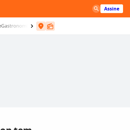
Assine
e
Gastronomia
Entretenimento
CBN
Atlântida SC