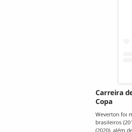
Carreira d
Copa
Weverton foi m
brasileiros (2
(2020), além d