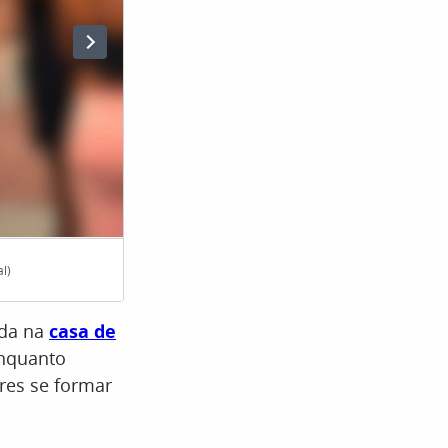
l)
Weverton atendeu torcedores na porta 
ada na
casa de
Enquanto
res se formar