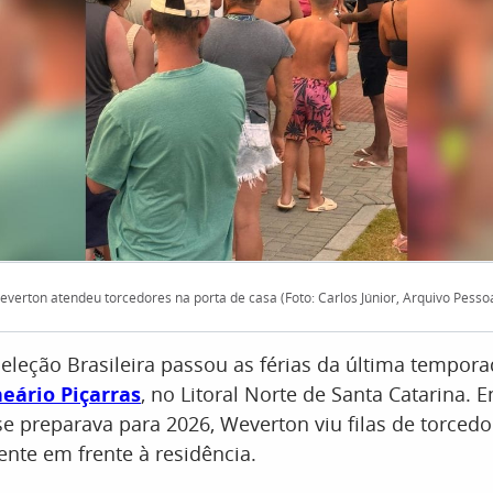
everton atendeu torcedores na porta de casa (Foto: Carlos Júnior, Arquivo Pessoa
eleção Brasileira passou as férias da última tempor
eário Piçarras
, no Litoral Norte de Santa Catarina. 
e preparava para 2026, Weverton viu filas de torcedo
nte em frente à residência.