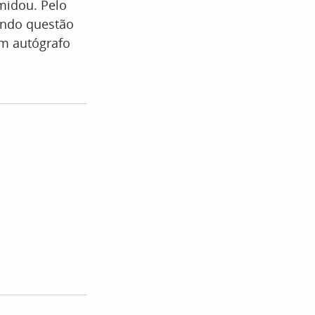
midou. Pelo
endo questão
um autógrafo