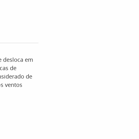
e desloca em
icas de
onsiderado de
os ventos