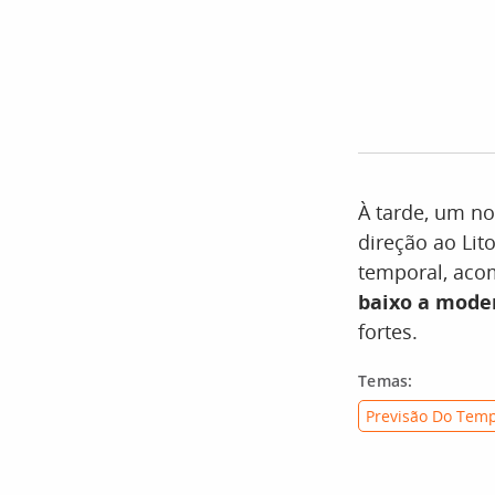
À tarde, um n
direção ao Lit
temporal, ac
baixo a mode
fortes.
Temas:
Previsão Do Tem