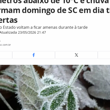
tros abaixo de 10°C e chuva
rmam domingo de SC em dia t
ertas
 Estado voltam a ficar amenas durante à tarde
Atualizada 23/05/2026 21:47
o
sc.com.br