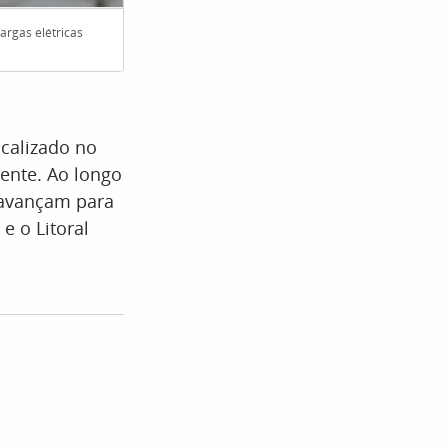
argas elétricas
Não estacione veículos próximos a torres de transmiss
Total)
calizado no
ente. Ao longo
 avançam para
e o Litoral