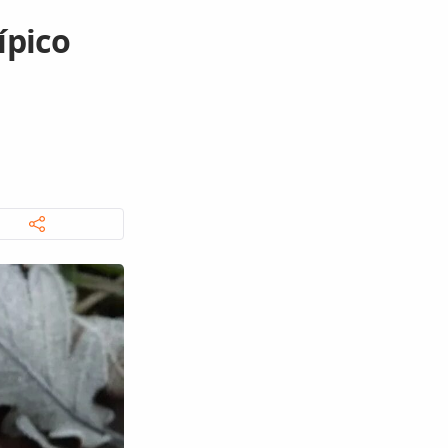
ípico