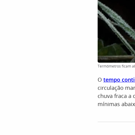
Termômetros ficam ab
O
tempo conti
circulação ma
chuva fraca a 
mínimas abaix