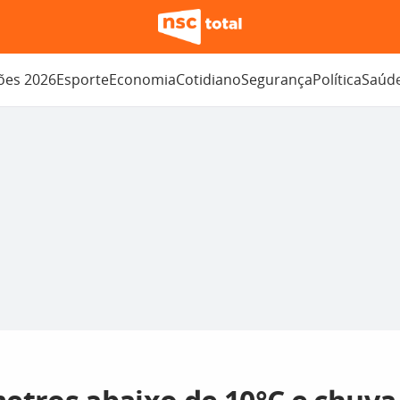
ções 2026
Esporte
Economia
Cotidiano
Segurança
Política
Saúd