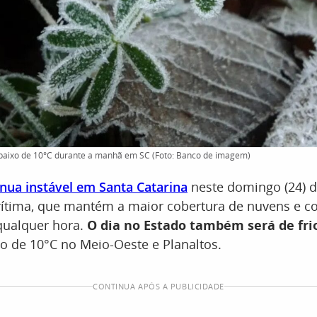
aixo de 10°C durante a manhã em SC (Foto: Banco de imagem)
nua instável em Santa Catarina
neste domingo (24) d
rítima, que mantém a maior cobertura de nuvens e c
qualquer hora.
O dia no Estado também será de fri
o de 10°C no Meio-Oeste e Planaltos.
CONTINUA APÓS A PUBLICIDADE