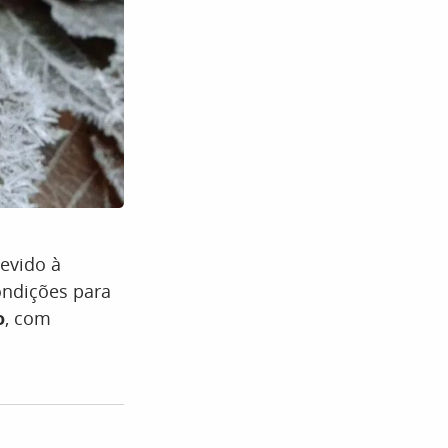
evido à
ondições para
o
, com