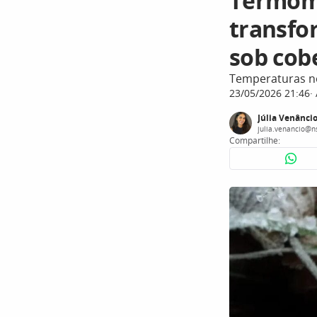
Termôme
transfo
sob cob
Temperaturas no
23/05/2026 21:46
Júlia Venânci
julia.venancio@n
Compartilhe: