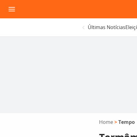
Pular
para
o
Últimas Notícias
Elei
conteúdo
Home
>
Tempo