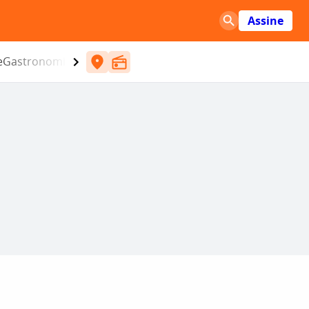
Assine
e
Gastronomia
Entretenimento
CBN
Atlântida SC