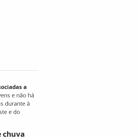
sociadas a
vens e não há
as durante à
ste e do
e chuva