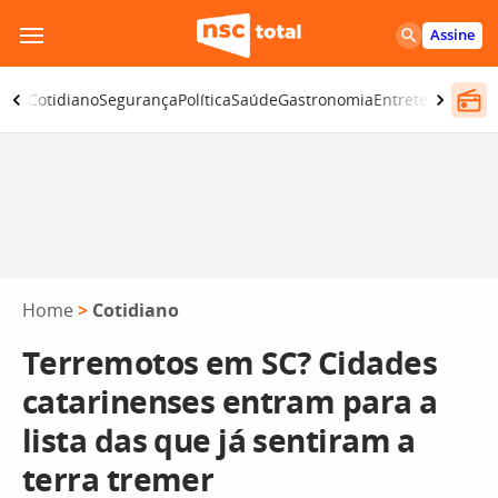
Pular
Assine
para
o
omia
Cotidiano
Segurança
Política
Saúde
Gastronomia
Entretenimento
conteúdo
Home
>
Cotidiano
Terremotos em SC? Cidades
catarinenses entram para a
lista das que já sentiram a
terra tremer