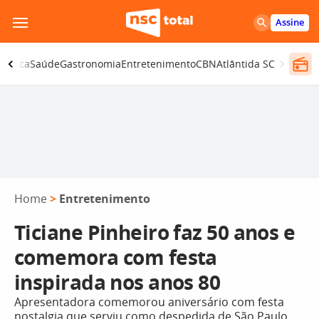
Pular
Assine
para
o
olítica
Saúde
Gastronomia
Entretenimento
CBN
Atlântida SC
conteúdo
Home
>
Entretenimento
Ticiane Pinheiro faz 50 anos e
comemora com festa
inspirada nos anos 80
Apresentadora comemorou aniversário com festa
nostalgia que serviu como despedida de São Paulo