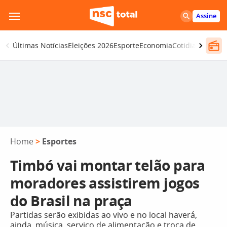
Pular
Assine
para
o
Últimas Notícias
Eleições 2026
Esporte
Economia
Cotidiano
Segur
conteúdo
Home
>
Esportes
Timbó vai montar telão para
moradores assistirem jogos
do Brasil na praça
Partidas serão exibidas ao vivo e no local haverá,
ainda, música, serviço de alimentação e troca de