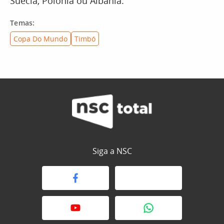
Suécia, Polônia ou Albânia.
Temas:
Copa Do Mundo
Timbó
Siga a NSC