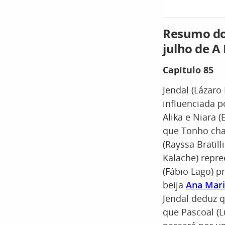
Resumo dos
julho de 
Capítulo 85
Jendal (Lázaro
influenciada p
Alika e Niara 
que Tonho cha
(Rayssa Bratil
Kalache) repre
(Fábio Lago) p
beija
Ana Mari
Jendal deduz q
que Pascoal (L