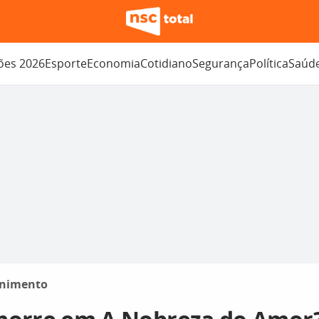
ções 2026
Esporte
Economia
Cotidiano
Segurança
Política
Saúd
enimento