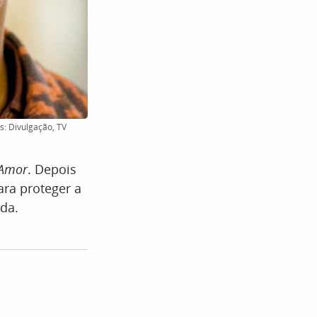
s: Divulgação, TV
 Amor
. Depois
ara proteger a
ida.