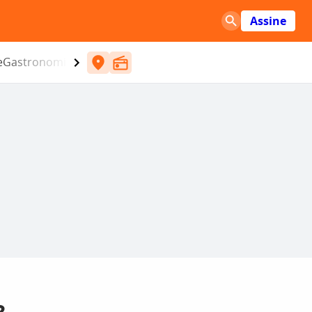
Assine
e
Gastronomia
Entretenimento
CBN
Atlântida SC