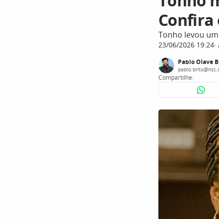
Tonho m
Confira
Tonho levou um
23/06/2026 19:24
Pablo Olave B
pablo.brito@nsc.
Compartilhe: