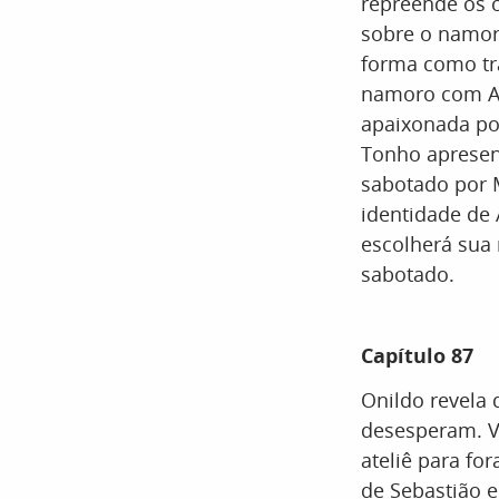
repreende os c
sobre o namor
forma como tra
namoro com Ana
apaixonada por
Tonho apresen
sabotado por M
identidade de 
escolherá sua
sabotado.
Capítulo 87
Onildo revela 
desesperam. Vi
ateliê para fo
de Sebastião e