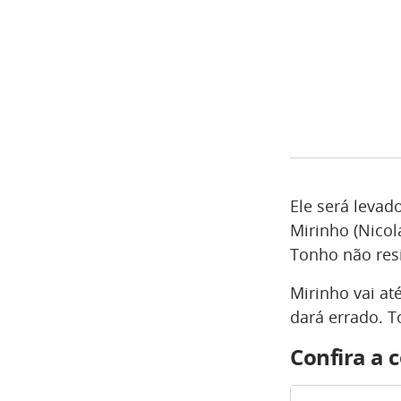
Ele será levad
Mirinho (Nicol
Tonho não resi
Mirinho vai at
dará errado. To
Confira a 