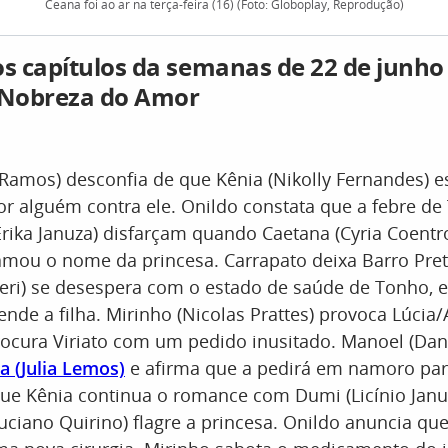
Ceana foi ao ar na terça-feira (16) (Foto: Globoplay, Reprodução)
 capítulos da semanas de 22 de junho 
A Nobreza do Amor
 Ramos) desconfia de que Kênia (Nikolly Fernandes) e
or alguém contra ele. Onildo constata que a febre d
(Erika Januza) disfarçam quando Caetana (Cyria Coent
mou o nome da princesa. Carrapato deixa Barro Pre
lieri) se desespera com o estado de saúde de Tonho, e
ende a filha. Mirinho (Nicolas Prattes) provoca Lúcia/A
rocura Viriato com um pedido inusitado. Manoel (Dan
a (Julia Lemos)
e afirma que a pedirá em namoro para
ue Kênia continua o romance com Dumi (Licínio Januá
uciano Quirino) flagre a princesa. Onildo anuncia qu