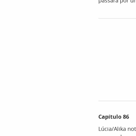
passará por u
Capítulo 86
Lúcia/Alika n