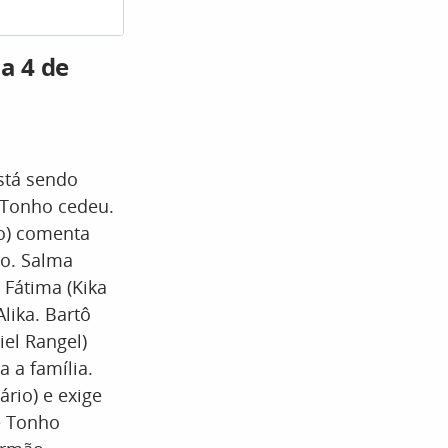
Alika pede que MIrinho deixe e
a 4 de
stá sendo
e Tonho cedeu.
ro) comenta
to. Salma
 Fátima (Kika
lika. Bartô
iel Rangel)
 a família.
rio) e exige
e Tonho