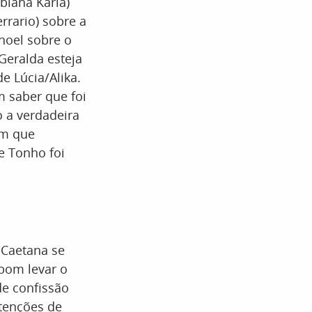
biana Karla)
rario) sobre a
anoel sobre o
Geralda esteja
e Lúcia/Alika.
 saber que foi
o a verdadeira
em que
e Tonho foi
 Caetana se
 bom levar o
de confissão
ntenções de