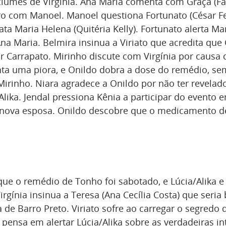
iúmes de Virgínia. Ana Maria comenta com Graça (Fa
o com Manoel. Manoel questiona Fortunato (César Fer
ta Maria Helena (Quitéria Kelly). Fortunato alerta M
 Maria. Belmira insinua a Viriato que acredita que 
 Carrapato. Mirinho discute com Virgínia por causa d
ta uma piora, e Onildo dobra a dose do remédio, sem
irinho. Niara agradece a Onildo por não ter revelad
Alika. Jendal pressiona Kênia a participar do evento 
 nova esposa. Onildo descobre que o medicamento d
que o remédio de Tonho foi sabotado, e Lúcia/Alika e
rgínia insinua a Teresa (Ana Cecília Costa) que seria
ra de Barro Preto. Viriato sofre ao carregar o segredo 
 pensa em alertar Lúcia/Alika sobre as verdadeiras i