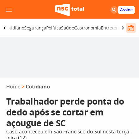
Pular
Assine
para
o
ia
Cotidiano
Segurança
Política
Saúde
Gastronomia
Entretenimento
C
conteúdo
Home
>
Cotidiano
Trabalhador perde ponta do
dedo após se cortar em
açougue de SC
Caso aconteceu em São Francisco do Sul nesta terça-
feira (12)